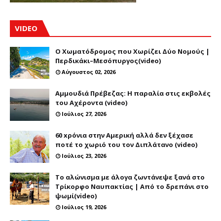
VIDEO
Ο Χωματόδρομος που Χωρίζει Δύο Νομούς |
Περδικάκι–Μεσόπυργος(video)
Αύγουστος 02, 2026
Αμμουδιά Πρέβεζας: Η παραλία στις εκβολές
του Αχέροντα (video)
Ιούλιος 27, 2026
60 xρόνια στην Αμερική αλλά δεν ξέχασε
ποτέ το χωριό του τον Διπλάτανο (video)
Ιούλιος 23, 2026
Το αλώνισμα με άλογα ζωντάνεψε ξανά στο
Τρίκορφο Ναυπακτίας | Από το δρεπάνι στο
ψωμί(video)
Ιούλιος 19, 2026