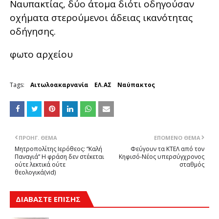
Ναυπακτίας, δύο άτομα διότι οδηγούσαν
οχήματα στερούμενοι άδειας ικανότητας
οδήγησης.
φωτο αρχείου
Tags:
Αιτωλοακαρνανία
ΕΛ.ΑΣ
Ναύπακτος
ΠΡΟΗΓ. ΘΈΜΑ
ΕΠΌΜΕΝΟ ΘΈΜΑ
Μητροπολίτης Ιερόθεος: “Καλή
Φεύγουν τα ΚΤΕΛ από τον
Παναγιά” Η φράση δεν στέκεται
Κηφισό-Νέος υπερσύγχρονος
ούτε λεκτικά ούτε
σταθμός
θεολογικά(vid)
ΔΙΑΒΑΣΤΕ ΕΠΙΣΗΣ