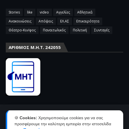
Stories
like
video
Αγγελίες
Αθλητικά
Ανακοινώσεις
Απόψεις
ΕΛ.ΑΣ
Επικαιρότητα
Θέατρο-Κιν/φος
Παναιτωλικός
Πολιτική
Συνταγές
ΑΡΙΘΜΌΣ Μ.Η.Τ. 242055
Αρχική
Επικοινωνία-Διαφήμιση
🍪
Cookies:
Χρησιμοποιούμε cookies για να σας
Όροι χρήσης-πολιτική απορρήτου
Ταυτότητα
προσφέρουμε την καλύτερη εμπειρία στην ιστοσελίδα