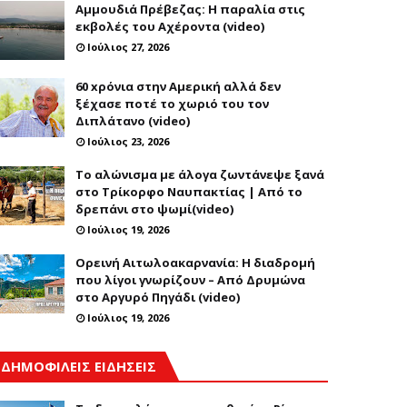
Αμμουδιά Πρέβεζας: Η παραλία στις
εκβολές του Αχέροντα (video)
Ιούλιος 27, 2026
60 xρόνια στην Αμερική αλλά δεν
ξέχασε ποτέ το χωριό του τον
Διπλάτανο (video)
Ιούλιος 23, 2026
Το αλώνισμα με άλογα ζωντάνεψε ξανά
στο Τρίκορφο Ναυπακτίας | Από το
δρεπάνι στο ψωμί(video)
Ιούλιος 19, 2026
Ορεινή Αιτωλοακαρνανία: Η διαδρομή
που λίγοι γνωρίζουν – Από Δρυμώνα
στο Αργυρό Πηγάδι (video)
Ιούλιος 19, 2026
ΔΗΜΟΦΙΛΕΙΣ ΕΙΔΗΣΕΙΣ