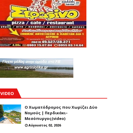
VIDEO
Ο Χωματόδρομος που Χωρίζει Δύο
Νομούς | Περδικάκι–
Μεσόπυργος(video)
Αύγουστος 02, 2026