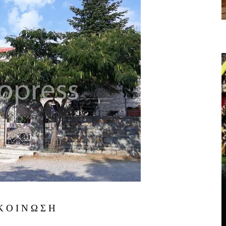
Κ Ο Ι Ν Ω Σ Η