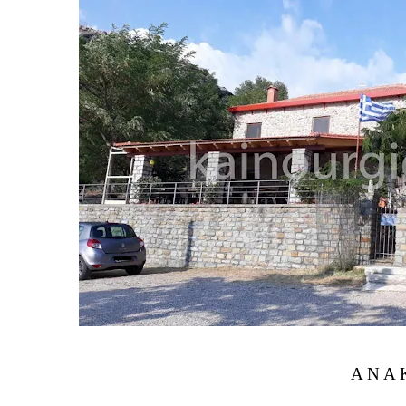
Α Ν Α 