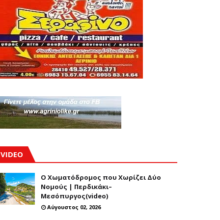
VIDEO
Ο Χωματόδρομος που Χωρίζει Δύο
Νομούς | Περδικάκι–
Μεσόπυργος(video)
Αύγουστος 02, 2026