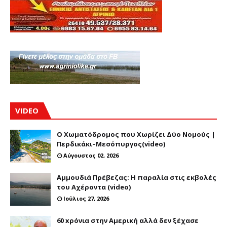
VIDEO
Ο Χωματόδρομος που Χωρίζει Δύο Νομούς |
Περδικάκι–Μεσόπυργος(video)
Αύγουστος 02, 2026
Αμμουδιά Πρέβεζας: Η παραλία στις εκβολές
του Αχέροντα (video)
Ιούλιος 27, 2026
60 xρόνια στην Αμερική αλλά δεν ξέχασε