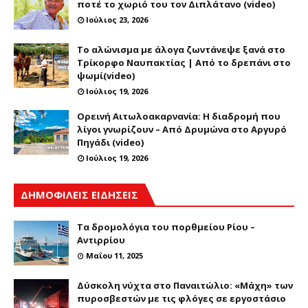
ποτέ το χωριό του τον Διπλάτανο (video)
Ιούλιος 23, 2026
Το αλώνισμα με άλογα ζωντάνεψε ξανά στο
Τρίκορφο Ναυπακτίας | Από το δρεπάνι στο
ψωμί(video)
Ιούλιος 19, 2026
Ορεινή Αιτωλοακαρνανία: Η διαδρομή που
λίγοι γνωρίζουν – Από Δρυμώνα στο Αργυρό
Πηγάδι (video)
Ιούλιος 19, 2026
ΔΗΜΟΦΙΛΕΙΣ ΕΙΔΗΣΕΙΣ
Τα δρομολόγια του πορθμείου Ρίου –
Αντιρρίου
Μαΐου 11, 2025
Δύσκολη νύχτα στο Παναιτώλιο: «Μάχη» των
πυροσβεστών με τις φλόγες σε εργοστάσιο