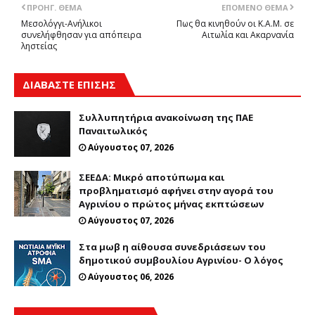
ΠΡΟΗΓ. ΘΈΜΑ
ΕΠΌΜΕΝΟ ΘΈΜΑ
Μεσολόγγι-Ανήλικοι
Πως θα κινηθούν οι Κ.Α.Μ. σε
συνελήφθησαν για απόπειρα
Αιτωλία και Ακαρνανία
ληστείας
ΔΙΑΒΑΣΤΕ ΕΠΙΣΗΣ
Συλλυπητήρια ανακοίνωση της ΠΑΕ
Παναιτωλικός
Αύγουστος 07, 2026
ΣΕΕΔΑ: Μικρό αποτύπωμα και
προβληματισμό αφήνει στην αγορά του
Αγρινίου ο πρώτος μήνας εκπτώσεων
Αύγουστος 07, 2026
Στα μωβ η αίθουσα συνεδριάσεων του
δημοτικού συμβουλίου Αγρινίου- Ο λόγος
Αύγουστος 06, 2026