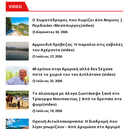
VIDEO
Ο Χωματόδρομος που Χωρίζει Δύο Νομούς |
Περδικάκι–Μεσόπυργος(video)
Αύγουστος 02, 2026
Αμμουδιά Πρέβεζας: Η παραλία στις εκβολές
του Αχέροντα (video)
Ιούλιος 27, 2026
60 xρόνια στην Αμερική αλλά δεν ξέχασε
ποτέ το χωριό του τον Διπλάτανο (video)
Ιούλιος 23, 2026
Το αλώνισμα με άλογα ζωντάνεψε ξανά στο
Τρίκορφο Ναυπακτίας | Από το δρεπάνι στο
ψωμί(video)
Ιούλιος 19, 2026
Ορεινή Αιτωλοακαρνανία: Η διαδρομή που
λίγοι γνωρίζουν – Από Δρυμώνα στο Αργυρό