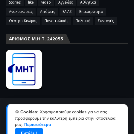
Stories
like
video
Αγγελίες
Αθλητικά
Ανακοινώσεις
Απόψεις
ΕΛ.ΑΣ
Επικαιρότητα
Θέατρο-Κιν/φος
Παναιτωλικός
Πολιτική
Συνταγές
ΑΡΙΘΜΌΣ Μ.Η.Τ. 242055
Αρχική
Επικοινωνία-Διαφήμιση
🍪
Cookies:
Χρησιμοποιούμε cookies για να σας
Όροι χρήσης-πολιτική απορρήτου
Ταυτότητα
προσφέρουμε την καλύτερη εμπειρία στην ιστοσελίδα
μας.
Περισσότερα
Δήλωση συμμόρφωσης με την σύσταση 2018/334 της Ε.Ε
Εντάξει!