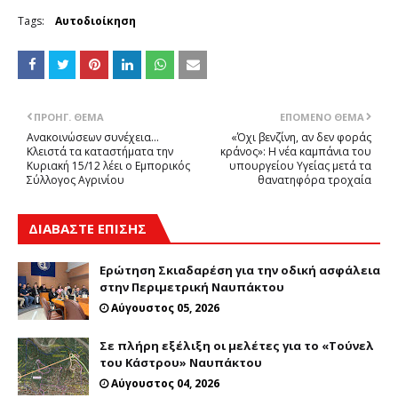
Tags:
Αυτοδιοίκηση
ΠΡΟΗΓ. ΘΈΜΑ
ΕΠΌΜΕΝΟ ΘΈΜΑ
Ανακοινώσεων συνέχεια...
«Όχι βενζίνη, αν δεν φοράς
Κλειστά τα καταστήματα την
κράνος»: Η νέα καμπάνια του
Κυριακή 15/12 λέει ο Εμπορικός
υπουργείου Υγείας μετά τα
Σύλλογος Αγρινίου
θανατηφόρα τροχαία
ΔΙΑΒΑΣΤΕ ΕΠΙΣΗΣ
Ερώτηση Σκιαδαρέση για την οδική ασφάλεια
στην Περιμετρική Ναυπάκτου
Αύγουστος 05, 2026
Σε πλήρη εξέλιξη οι μελέτες για το «Τούνελ
του Κάστρου» Ναυπάκτου
Αύγουστος 04, 2026