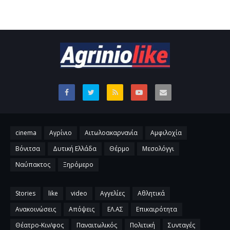
cinema
Αγρίνιο
Αιτωλοακαρνανία
Αμφιλοχία
Βόνιτσα
Δυτική Ελλάδα
Θέρμο
Μεσολόγγι
Ναύπακτος
Ξηρόμερο
Stories
like
video
Αγγελίες
Αθλητικά
Ανακοινώσεις
Απόψεις
ΕΛ.ΑΣ
Επικαιρότητα
Θέατρο-Κιν/φος
Παναιτωλικός
Πολιτική
Συνταγές