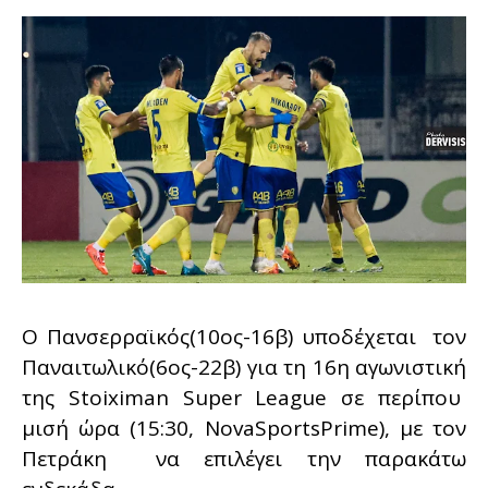
Ο Πανσερραϊκός(10ος-16β) υποδέχεται τον
Παναιτωλικό(6ος-22β) για τη 16η αγωνιστική
της Stoiximan Super League σε περίπου
μισή ώρα (15:30, NovaSportsPrime), με τον
Πετράκη να επιλέγει την παρακάτω