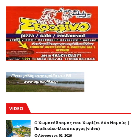
VIDEO
Ο Χωματόδρομος που Χωρίζει Δύο Νομούς |
Περδικάκι–Μεσόπυργος(video)
Αύγουστος 02, 2026