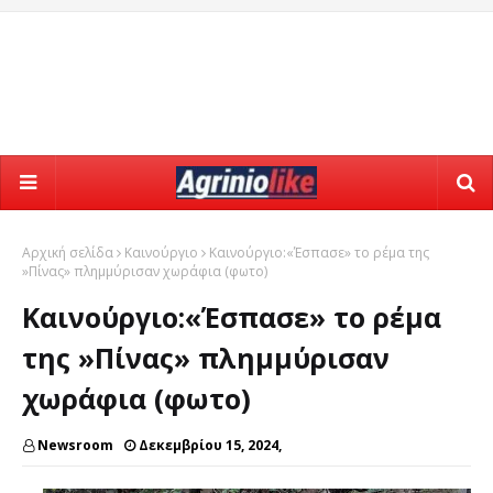
Αρχική σελίδα
Καινούργιο
Καινούργιο:«Έσπασε» το ρέμα της
»Πίνας» πλημμύρισαν χωράφια (φωτο)
Καινούργιο:«Έσπασε» το ρέμα
της »Πίνας» πλημμύρισαν
χωράφια (φωτο)
Newsroom
Δεκεμβρίου 15, 2024,