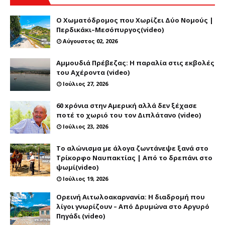
Ο Χωματόδρομος που Χωρίζει Δύο Νομούς |
Περδικάκι–Μεσόπυργος(video)
Αύγουστος 02, 2026
Αμμουδιά Πρέβεζας: Η παραλία στις εκβολές
του Αχέροντα (video)
Ιούλιος 27, 2026
60 xρόνια στην Αμερική αλλά δεν ξέχασε
ποτέ το χωριό του τον Διπλάτανο (video)
Ιούλιος 23, 2026
Το αλώνισμα με άλογα ζωντάνεψε ξανά στο
Τρίκορφο Ναυπακτίας | Από το δρεπάνι στο
ψωμί(video)
Ιούλιος 19, 2026
Ορεινή Αιτωλοακαρνανία: Η διαδρομή που
λίγοι γνωρίζουν – Από Δρυμώνα στο Αργυρό
Πηγάδι (video)