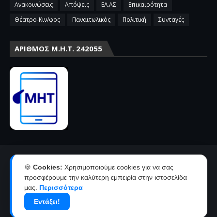
Ανακοινώσεις
Απόψεις
ΕΛ.ΑΣ
Επικαιρότητα
Θέατρο-Κιν/φος
Παναιτωλικός
Πολιτική
Συνταγές
ΑΡΙΘΜΌΣ Μ.Η.Τ. 242055
Αρχική
Επικοινωνία-Διαφήμιση
🍪
Cookies:
Χρησιμοποιούμε cookies για να σας
Όροι χρήσης-πολιτική απορρήτου
Ταυτότητα
προσφέρουμε την καλύτερη εμπειρία στην ιστοσελίδα
μας.
Περισσότερα
Δήλωση συμμόρφωσης με την σύσταση 2018/334 της Ε.Ε
Εντάξει!
Copyright ©
2026
agriniolike | Νέα από το Αγρίνιο και την
Αιτωλοακαρνανία