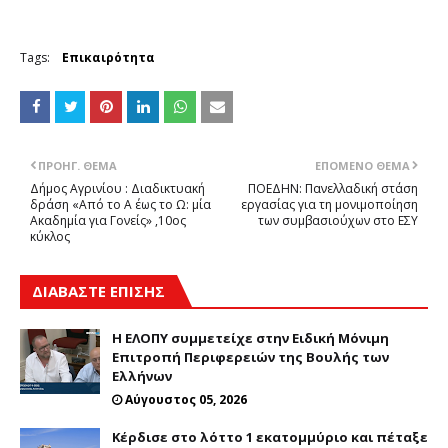
Tags:
Επικαιρότητα
ΠΡΟΗΓ. ΘΈΜΑ
ΕΠΌΜΕΝΟ ΘΈΜΑ
Δήμος Αγρινίου : Διαδικτυακή
ΠΟΕΔΗΝ: Πανελλαδική στάση
δράση «Από το Α έως το Ω: μία
εργασίας για τη μονιμοποίηση
Ακαδημία για Γονείς» ,10ος
των συμβασιούχων στο ΕΣΥ
κύκλος
ΔΙΑΒΑΣΤΕ ΕΠΙΣΗΣ
Η ΕΛΟΠΥ συμμετείχε στην Ειδική Μόνιμη
Επιτροπή Περιφερειών της Βουλής των
Ελλήνων
Αύγουστος 05, 2026
Κέρδισε στο λόττο 1 εκατομμύριο και πέταξε