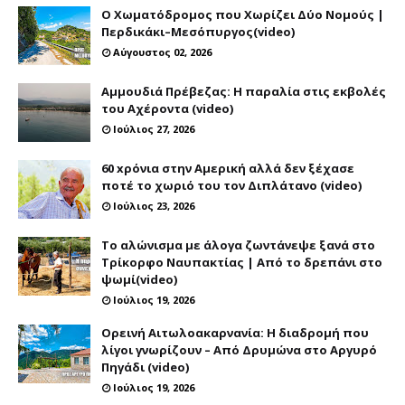
Ο Χωματόδρομος που Χωρίζει Δύο Νομούς |
Περδικάκι–Μεσόπυργος(video)
Αύγουστος 02, 2026
Αμμουδιά Πρέβεζας: Η παραλία στις εκβολές
του Αχέροντα (video)
Ιούλιος 27, 2026
60 xρόνια στην Αμερική αλλά δεν ξέχασε
ποτέ το χωριό του τον Διπλάτανο (video)
Ιούλιος 23, 2026
Το αλώνισμα με άλογα ζωντάνεψε ξανά στο
Τρίκορφο Ναυπακτίας | Από το δρεπάνι στο
ψωμί(video)
Ιούλιος 19, 2026
Ορεινή Αιτωλοακαρνανία: Η διαδρομή που
λίγοι γνωρίζουν – Από Δρυμώνα στο Αργυρό
Πηγάδι (video)
Ιούλιος 19, 2026