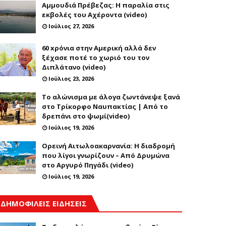
Αμμουδιά Πρέβεζας: Η παραλία στις
εκβολές του Αχέροντα (video)
Ιούλιος 27, 2026
60 xρόνια στην Αμερική αλλά δεν
ξέχασε ποτέ το χωριό του τον
Διπλάτανο (video)
Ιούλιος 23, 2026
Το αλώνισμα με άλογα ζωντάνεψε ξανά
στο Τρίκορφο Ναυπακτίας | Από το
δρεπάνι στο ψωμί(video)
Ιούλιος 19, 2026
Ορεινή Αιτωλοακαρνανία: Η διαδρομή
που λίγοι γνωρίζουν – Από Δρυμώνα
στο Αργυρό Πηγάδι (video)
Ιούλιος 19, 2026
ΔΗΜΟΦΙΛΕΙΣ ΕΙΔΗΣΕΙΣ