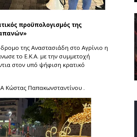
ατικός προϋπολογισμός της
δαπανών»
δρομο της Αναστασιάδη στο Αγρίνιο η
ωσε το Ε.Κ.Α. με την συμμετοχή
τια στον υπό ψήφιση κρατικό
Κ.Α Κώστας Παπακωνσταντίνου .