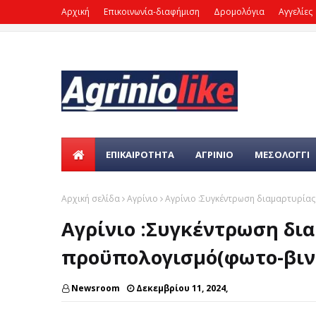
Αρχική
Επικοινωνία-διαφήμιση
Δρομολόγια
Αγγελίες
ΕΠΙΚΑΙΡΌΤΗΤΑ
ΑΓΡΙΝΙΟ
ΜΕΣΟΛΟΓΓΙ
Αρχική σελίδα
Αγρίνιο
Αγρίνιο :Συγκέντρωση διαμαρτυρίας
Αγρίνιο :Συγκέντρωση δια
προϋπολογισμό(φωτο-βιν
Newsroom
Δεκεμβρίου 11, 2024,