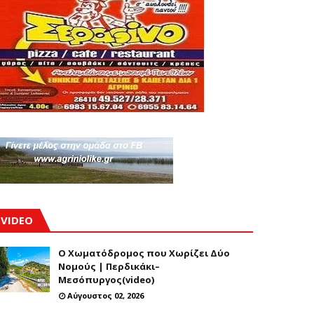
VIDEO
Ο Χωματόδρομος που Χωρίζει Δύο
Νομούς | Περδικάκι–
Μεσόπυργος(video)
Αύγουστος 02, 2026