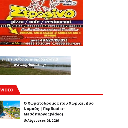
VIDEO
Ο Χωματόδρομος που Χωρίζει Δύο
Νομούς | Περδικάκι–
Μεσόπυργος(video)
Αύγουστος 02, 2026