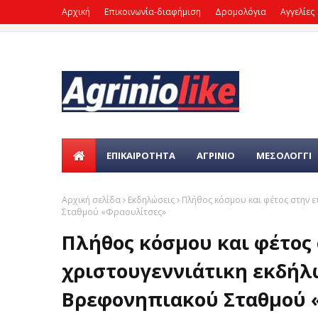
Αρχική
Επικοινωνία-διαφήμιση
Δρομολόγια
Αγγελίες
ΕΠΙΚΑΙΡΌΤΗΤΑ
ΑΓΡΙΝΙΟ
ΜΕΣΟΛΟΓΓΙ
Αρχική σελίδα
Εκδηλώσεις
Πλήθος κόσμου και φέτος στην 
Σταθμού «Φραουλίτσες»
Πλήθος κόσμου και φέτος
χριστουγεννιάτικη εκδή
Βρεφονηπιακού Σταθμού 