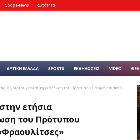
Google-News
Ταυτότητα
ΔΥΤΙΚΗ ΕΛΛΑΔΑ
SPORTS
ΕΚΔΗΛΩΣΕΙΣ
VIDEO
ΘΕΑ
ετήσια χριστουγεννιάτικη εκδήλωση του Πρότυπου Βρεφονηπιακού
 στην ετήσια
λωση του Πρότυπου
«Φραουλίτσες»