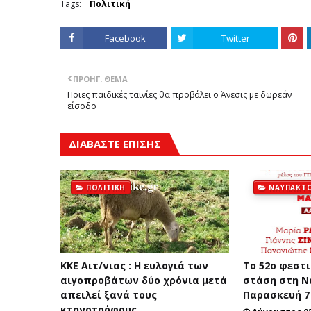
Tags:
Πολιτική
Facebook
Twitter
ΠΡΟΗΓ. ΘΈΜΑ
Ποιες παιδικές ταινίες θα προβάλει ο Άνεσις με δωρεάν
είσοδο
ΔΙΑΒΑΣΤΕ ΕΠΙΣΗΣ
ΠΟΛΙΤΙΚΉ
ΝΑΎΠΑΚΤ
ΚΚΕ Αιτ/νιας : Η ευλογιά των
Tο 52ο φεστι
αιγοπροβάτων δύο χρόνια μετά
στάση στη Ν
απειλεί ξανά τους
Παρασκευή 7
κτηνοτρόφους