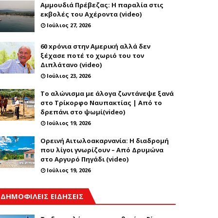
Αμμουδιά Πρέβεζας: Η παραλία στις
εκβολές του Αχέροντα (video)
Ιούλιος 27, 2026
60 xρόνια στην Αμερική αλλά δεν
ξέχασε ποτέ το χωριό του τον
Διπλάτανο (video)
Ιούλιος 23, 2026
Το αλώνισμα με άλογα ζωντάνεψε ξανά
στο Τρίκορφο Ναυπακτίας | Από το
δρεπάνι στο ψωμί(video)
Ιούλιος 19, 2026
Ορεινή Αιτωλοακαρνανία: Η διαδρομή
που λίγοι γνωρίζουν – Από Δρυμώνα
στο Αργυρό Πηγάδι (video)
Ιούλιος 19, 2026
ΔΗΜΟΦΙΛΕΙΣ ΕΙΔΗΣΕΙΣ