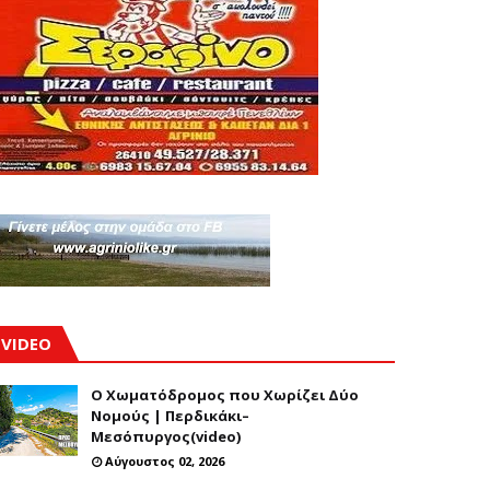
VIDEO
Ο Χωματόδρομος που Χωρίζει Δύο
Νομούς | Περδικάκι–
Μεσόπυργος(video)
Αύγουστος 02, 2026