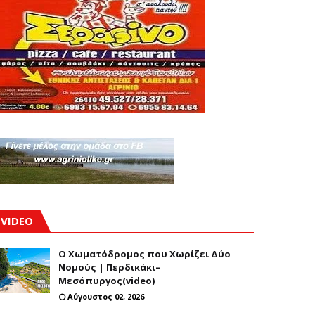
VIDEO
Ο Χωματόδρομος που Χωρίζει Δύο
Νομούς | Περδικάκι–
Μεσόπυργος(video)
Αύγουστος 02, 2026