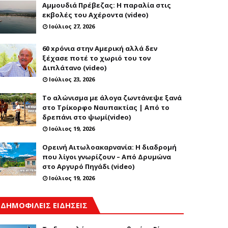
Αμμουδιά Πρέβεζας: Η παραλία στις
εκβολές του Αχέροντα (video)
Ιούλιος 27, 2026
60 xρόνια στην Αμερική αλλά δεν
ξέχασε ποτέ το χωριό του τον
Διπλάτανο (video)
Ιούλιος 23, 2026
Το αλώνισμα με άλογα ζωντάνεψε ξανά
στο Τρίκορφο Ναυπακτίας | Από το
δρεπάνι στο ψωμί(video)
Ιούλιος 19, 2026
Ορεινή Αιτωλοακαρνανία: Η διαδρομή
που λίγοι γνωρίζουν – Από Δρυμώνα
στο Αργυρό Πηγάδι (video)
Ιούλιος 19, 2026
ΔΗΜΟΦΙΛΕΙΣ ΕΙΔΗΣΕΙΣ