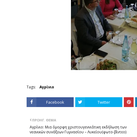
Tags:
Αγρίνιο
Facebook
Twitter
ΠΡΟΗΓ. ΘΈΜΑ
Αγρίνιο: Μια όμορφη χριστουγεννιάτικη εκδήλωση των
νεανικών συνάξεων Γυμνασίου – Λυκείου(φωτο-βίντεο)