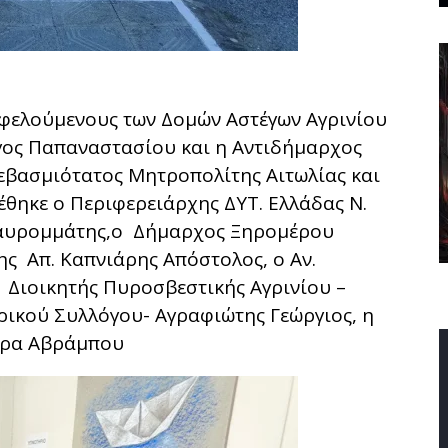
ωφελούμενους των Δομών Αστέγων Αγρινίου
γος Παπαναστασίου και η Αντιδήμαρχος
εβασμιότατος Μητροπολίτης Αιτωλίας και
θηκε ο Περιφερειάρχης ΔΥΤ. Ελλάδας Ν.
Μαυρομμάτης,ο Δήμαρχος Ξηρομέρου
ης Απ. Καπνιάρης Απόστολος, ο Αν.
 Διοικητής Πυροσβεστικής Αγρινίου –
ρικού Συλλόγου- Αγραφιώτης Γεώργιος, η
ητρα Αβράμπου