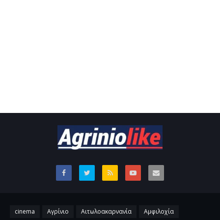
cinema
Αγρίνιο
Αιτωλοακαρνανία
Αμφιλοχία