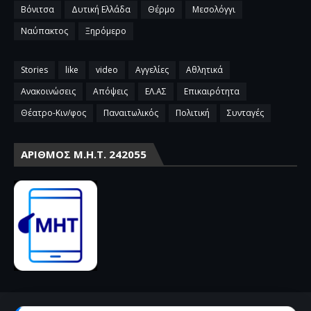
Βόνιτσα
Δυτική Ελλάδα
Θέρμο
Μεσολόγγι
Ναύπακτος
Ξηρόμερο
Stories
like
video
Αγγελίες
Αθλητικά
Ανακοινώσεις
Απόψεις
ΕΛ.ΑΣ
Επικαιρότητα
Θέατρο-Κιν/φος
Παναιτωλικός
Πολιτική
Συνταγές
ΑΡΙΘΜΌΣ Μ.Η.Τ. 242055