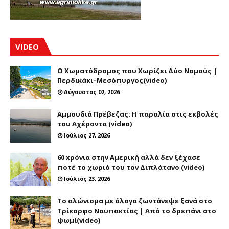
VIDEO
Ο Χωματόδρομος που Χωρίζει Δύο Νομούς |
Περδικάκι–Μεσόπυργος(video)
Αύγουστος 02, 2026
Αμμουδιά Πρέβεζας: Η παραλία στις εκβολές
του Αχέροντα (video)
Ιούλιος 27, 2026
60 xρόνια στην Αμερική αλλά δεν ξέχασε
ποτέ το χωριό του τον Διπλάτανο (video)
Ιούλιος 23, 2026
Το αλώνισμα με άλογα ζωντάνεψε ξανά στο
Τρίκορφο Ναυπακτίας | Από το δρεπάνι στο
ψωμί(video)