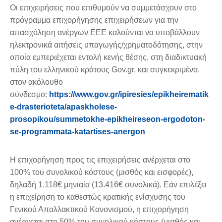
Οι επιχειρήσεις που επιθυμούν να συμμετάσχουν στο
πρόγραμμα επιχορήγησης επιχειρήσεων για την
απασχόληση ανέργων ΕΕΕ καλούνται να υποβάλλουν
ηλεκτρονικά αιτήσεις υπαγωγής/χρηματοδότησης, στην
οποία εμπεριέχεται εντολή κενής θέσης, στη διαδικτυακή
πύλη του ελληνικού κράτους Gov.gr, και συγκεκριμένα,
στον ακόλουθο
σύνδεσμο:
https://www.gov.gr/ipiresies/epikheirematik
e-drasterioteta/apaskholese-
prosopikou/summetokhe-epikheireseon-ergodoton-
se-programmata-katartises-anergon
Η επιχορήγηση προς τις επιχειρήσεις ανέρχεται στο
100% του συνολικού κόστους (μισθός και εισφορές),
δηλαδή 1.118€ μηνιαία (13.416€ συνολικά). Εάν επιλέξει
η επιχείρηση το καθεστώς κρατικής ενίσχυσης του
Γενικού Απαλλακτικού Κανονισμού, η επιχορήγηση
ανέρχεται στο 50% του συνολικού κόστους (μισθός και