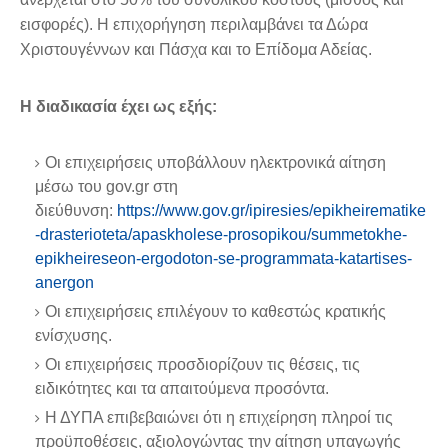
εισφορές). Η επιχορήγηση περιλαμβάνει τα Δώρα
Χριστουγέννων και Πάσχα και το Επίδομα Αδείας.
Η διαδικασία έχει ως εξής:
Οι επιχειρήσεις υποβάλλουν ηλεκτρονικά αίτηση
μέσω του gov.gr στη
διεύθυνση:
https://www.gov.gr/ipiresies/epikheirematike
-drasterioteta/apaskholese-prosopikou/summetokhe-
epikheireseon-ergodoton-se-programmata-katartises-
anergon
Οι επιχειρήσεις επιλέγουν το καθεστώς κρατικής
ενίσχυσης.
Οι επιχειρήσεις προσδιορίζουν τις θέσεις, τις
ειδικότητες και τα απαιτούμενα προσόντα.
Η ΔΥΠΑ επιβεβαιώνει ότι η επιχείρηση πληροί τις
προϋποθέσεις, αξιολογώντας την αίτηση υπαγωγής