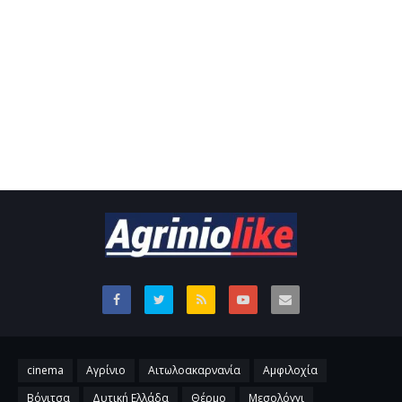
cinema
Αγρίνιο
Αιτωλοακαρνανία
Αμφιλοχία
Βόνιτσα
Δυτική Ελλάδα
Θέρμο
Μεσολόγγι