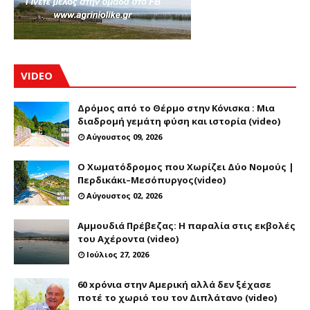
VIDEO
Δρόμος από το Θέρμο στην Κόνισκα : Μια
διαδρομή γεμάτη φύση και ιστορία (video)
Αύγουστος 09, 2026
Ο Χωματόδρομος που Χωρίζει Δύο Νομούς |
Περδικάκι–Μεσόπυργος(video)
Αύγουστος 02, 2026
Αμμουδιά Πρέβεζας: Η παραλία στις εκβολές
του Αχέροντα (video)
Ιούλιος 27, 2026
60 xρόνια στην Αμερική αλλά δεν ξέχασε
ποτέ το χωριό του τον Διπλάτανο (video)