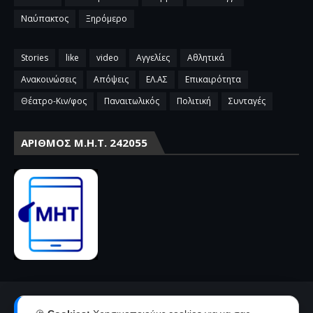
Ναύπακτος
Ξηρόμερο
Stories
like
video
Αγγελίες
Αθλητικά
Ανακοινώσεις
Απόψεις
ΕΛ.ΑΣ
Επικαιρότητα
Θέατρο-Κιν/φος
Παναιτωλικός
Πολιτική
Συνταγές
ΑΡΙΘΜΌΣ Μ.Η.Τ. 242055
Αρχική
Επικοινωνία-Διαφήμιση