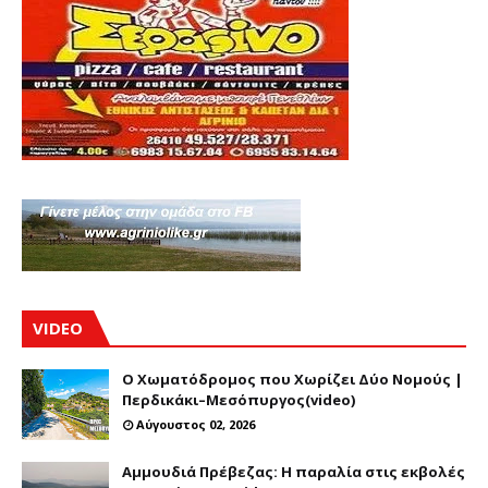
VIDEO
Ο Χωματόδρομος που Χωρίζει Δύο Νομούς |
Περδικάκι–Μεσόπυργος(video)
Αύγουστος 02, 2026
Αμμουδιά Πρέβεζας: Η παραλία στις εκβολές