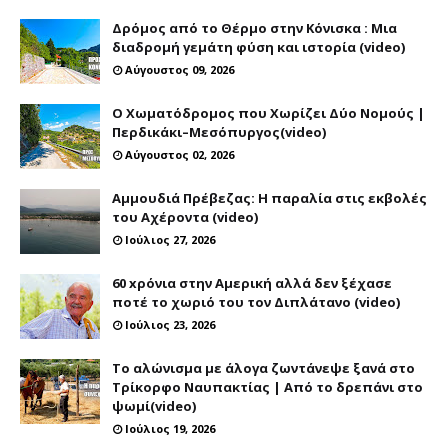
Δρόμος από το Θέρμο στην Κόνισκα : Μια
διαδρομή γεμάτη φύση και ιστορία (video)
Αύγουστος 09, 2026
Ο Χωματόδρομος που Χωρίζει Δύο Νομούς |
Περδικάκι–Μεσόπυργος(video)
Αύγουστος 02, 2026
Αμμουδιά Πρέβεζας: Η παραλία στις εκβολές
του Αχέροντα (video)
Ιούλιος 27, 2026
60 xρόνια στην Αμερική αλλά δεν ξέχασε
ποτέ το χωριό του τον Διπλάτανο (video)
Ιούλιος 23, 2026
Το αλώνισμα με άλογα ζωντάνεψε ξανά στο
Τρίκορφο Ναυπακτίας | Από το δρεπάνι στο
ψωμί(video)
Ιούλιος 19, 2026