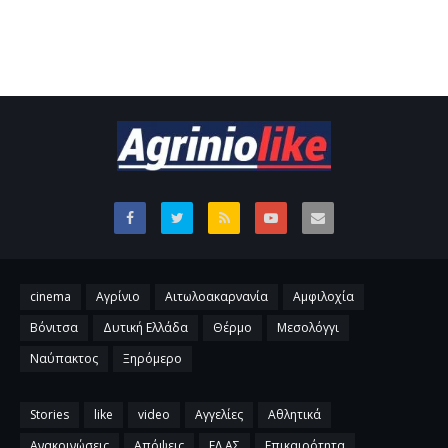
cinema
Αγρίνιο
Αιτωλοακαρνανία
Αμφιλοχία
Βόνιτσα
Δυτική Ελλάδα
Θέρμο
Μεσολόγγι
Ναύπακτος
Ξηρόμερο
Stories
like
video
Αγγελίες
Αθλητικά
Ανακοινώσεις
Απόψεις
ΕΛ.ΑΣ
Επικαιρότητα