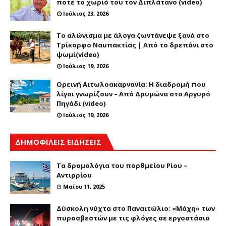
ποτέ το χωριό του τον Διπλάτανο (video)
Ιούλιος 23, 2026
Το αλώνισμα με άλογα ζωντάνεψε ξανά στο
Τρίκορφο Ναυπακτίας | Από το δρεπάνι στο
ψωμί(video)
Ιούλιος 19, 2026
Ορεινή Αιτωλοακαρνανία: Η διαδρομή που
λίγοι γνωρίζουν – Από Δρυμώνα στο Αργυρό
Πηγάδι (video)
Ιούλιος 19, 2026
ΔΗΜΟΦΙΛΕΙΣ ΕΙΔΗΣΕΙΣ
Τα δρομολόγια του πορθμείου Ρίου –
Αντιρρίου
Μαΐου 11, 2025
Δύσκολη νύχτα στο Παναιτώλιο: «Μάχη» των
πυροσβεστών με τις φλόγες σε εργοστάσιο