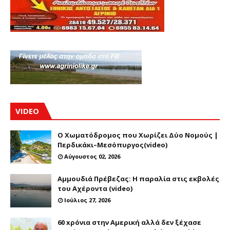
VIDEO
Ο Χωματόδρομος που Χωρίζει Δύο Νομούς |
Περδικάκι–Μεσόπυργος(video)
Αύγουστος 02, 2026
Αμμουδιά Πρέβεζας: Η παραλία στις εκβολές
του Αχέροντα (video)
Ιούλιος 27, 2026
60 xρόνια στην Αμερική αλλά δεν ξέχασε