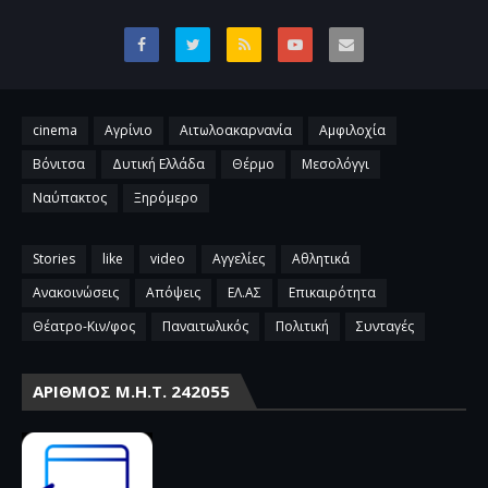
cinema
Αγρίνιο
Αιτωλοακαρνανία
Αμφιλοχία
Βόνιτσα
Δυτική Ελλάδα
Θέρμο
Μεσολόγγι
Ναύπακτος
Ξηρόμερο
Stories
like
video
Αγγελίες
Αθλητικά
Ανακοινώσεις
Απόψεις
ΕΛ.ΑΣ
Επικαιρότητα
Θέατρο-Κιν/φος
Παναιτωλικός
Πολιτική
Συνταγές
ΑΡΙΘΜΌΣ Μ.Η.Τ. 242055