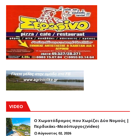
VIDEO
Ο Χωματόδρομος που Χωρίζει Δύο Νομούς |
Περδικάκι–Μεσόπυργος(video)
Αύγουστος 02, 2026