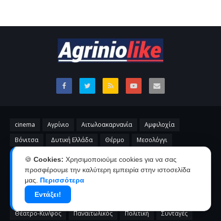
cinema
Αγρίνιο
Αιτωλοακαρνανία
Αμφιλοχία
Βόνιτσα
Δυτική Ελλάδα
Θέρμο
Μεσολόγγι
Ναύπακτος
Ξηρόμερο
🍪
Cookies:
Χρησιμοποιούμε cookies για να σας
προσφέρουμε την καλύτερη εμπειρία στην ιστοσελίδα
μας.
Περισσότερα
Stories
like
video
Αγγελίες
Αθλητικά
Εντάξει!
Ανακοινώσεις
Απόψεις
ΕΛ.ΑΣ
Επικαιρότητα
Θέατρο-Κιν/φος
Παναιτωλικός
Πολιτική
Συνταγές