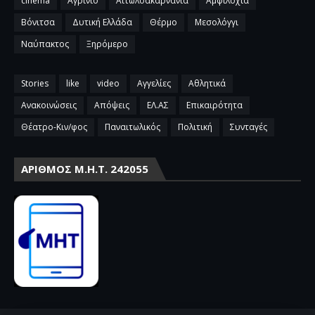
cinema
Αγρίνιο
Αιτωλοακαρνανία
Αμφιλοχία
Βόνιτσα
Δυτική Ελλάδα
Θέρμο
Μεσολόγγι
Ναύπακτος
Ξηρόμερο
Stories
like
video
Αγγελίες
Αθλητικά
Ανακοινώσεις
Απόψεις
ΕΛ.ΑΣ
Επικαιρότητα
Θέατρο-Κιν/φος
Παναιτωλικός
Πολιτική
Συνταγές
ΑΡΙΘΜΌΣ Μ.Η.Τ. 242055