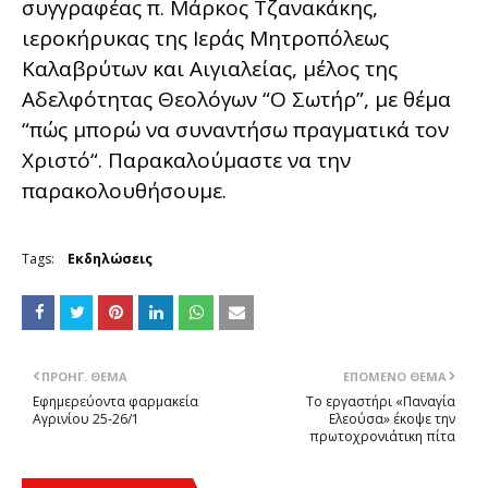
συγγραφέας π. Μάρκος Τζανακάκης,
ιεροκήρυκας της Ιεράς Μητροπόλεως
Καλαβρύτων και Αιγιαλείας, μέλος της
Αδελφότητας Θεολόγων “Ο Σωτήρ”, με θέμα
“πώς μπορώ να συναντήσω πραγματικά τον
Χριστό“. Παρακαλούμαστε να την
παρακολουθήσουμε.
Tags:
Εκδηλώσεις
ΠΡΟΗΓ. ΘΈΜΑ
ΕΠΌΜΕΝΟ ΘΈΜΑ
Εφημερεύοντα φαρμακεία
Το εργαστήρι «Παναγία
Αγρινίου 25-26/1
Ελεούσα» έκοψε την
πρωτοχρονιάτικη πίτα