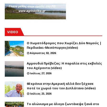
VIDEO
Ο Χωματόδρομος που Χωρίζει Δύο Νομούς |
Περδικάκι–Μεσόπυργος(video)
Αύγουστος 02, 2026
Αμμουδιά Πρέβεζας: Η παραλία στις εκβολές
του Αχέροντα (video)
Ιούλιος 27, 2026
60 xρόνια στην Αμερική αλλά δεν ξέχασε
ποτέ το χωριό του τον Διπλάτανο (video)
Ιούλιος 23, 2026
Το αλώνισμα με άλογα ζωντάνεψε ξανά στο