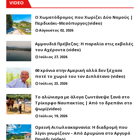
VIDEO
Ο Χωματόδρομος που Χωρίζει Δύο Νομούς |
Περδικάκι–Μεσόπυργος(video)
Αύγουστος 02, 2026
Αμμουδιά Πρέβεζας: Η παραλία στις εκβολές
του Αχέροντα (video)
Ιούλιος 27, 2026
60 xρόνια στην Αμερική αλλά δεν ξέχασε
ποτέ το χωριό του τον Διπλάτανο (video)
Ιούλιος 23, 2026
Το αλώνισμα με άλογα ζωντάνεψε ξανά στο
Τρίκορφο Ναυπακτίας | Από το δρεπάνι στο
ψωμί(video)
Ιούλιος 19, 2026
Ορεινή Αιτωλοακαρνανία: Η διαδρομή που
λίγοι γνωρίζουν – Από Δρυμώνα στο Αργυρό
Πηγάδι (video)