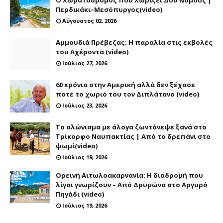
Περδικάκι–Μεσόπυργος(video)
Αύγουστος 02, 2026
Αμμουδιά Πρέβεζας: Η παραλία στις εκβολές
του Αχέροντα (video)
Ιούλιος 27, 2026
60 xρόνια στην Αμερική αλλά δεν ξέχασε
ποτέ το χωριό του τον Διπλάτανο (video)
Ιούλιος 23, 2026
Το αλώνισμα με άλογα ζωντάνεψε ξανά στο
Τρίκορφο Ναυπακτίας | Από το δρεπάνι στο
ψωμί(video)
Ιούλιος 19, 2026
Ορεινή Αιτωλοακαρνανία: Η διαδρομή που
λίγοι γνωρίζουν – Από Δρυμώνα στο Αργυρό
Πηγάδι (video)
Ιούλιος 19, 2026