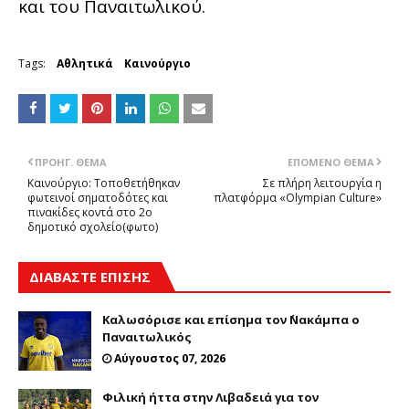
και του Παναιτωλικού.
Tags:
Αθλητικά
Καινούργιο
ΠΡΟΗΓ. ΘΈΜΑ
ΕΠΌΜΕΝΟ ΘΈΜΑ
Καινούργιο: Τοποθετήθηκαν
Σε πλήρη λειτουργία η
φωτεινοί σηματοδότες και
πλατφόρμα «Οlympian Culture»
πινακίδες κοντά στο 2ο
δημοτικό σχολείο(φωτο)
ΔΙΑΒΑΣΤΕ ΕΠΙΣΗΣ
Καλωσόρισε και επίσημα τον ΄Νακάμπα ο
Παναιτωλικός
Αύγουστος 07, 2026
Φιλική ήττα στην Λιβαδειά για τον