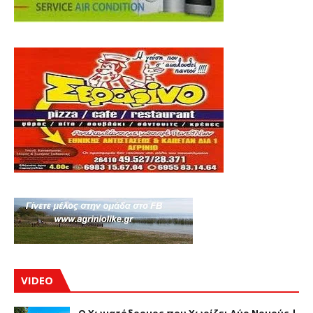
VIDEO
Ο Χωματόδρομος που Χωρίζει Δύο Νομούς |