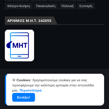
Θέατρο-Κιν/φος
Παναιτωλικός
Πολιτική
Συνταγές
ΑΡΙΘΜΌΣ Μ.Η.Τ. 242055
Αρχική
Επικοινωνία-Διαφήμιση
🍪
Cookies:
Χρησιμοποιούμε cookies για να σας
Όροι χρήσης-πολιτική απορρήτου
Ταυτότητα
προσφέρουμε την καλύτερη εμπειρία στην ιστοσελίδα
μας.
Περισσότερα
Δήλωση συμμόρφωσης με την σύσταση 2018/334 της Ε.Ε
Εντάξει!
Copyright ©
2026
agriniolike | Νέα από το Αγρίνιο και την
Αιτωλοακαρνανία