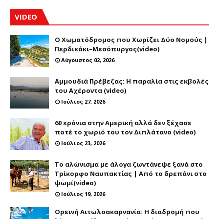
VIDEO
Ο Χωματόδρομος που Χωρίζει Δύο Νομούς |
Περδικάκι–Μεσόπυργος(video)
Αύγουστος 02, 2026
Αμμουδιά Πρέβεζας: Η παραλία στις εκβολές
του Αχέροντα (video)
Ιούλιος 27, 2026
60 xρόνια στην Αμερική αλλά δεν ξέχασε
ποτέ το χωριό του τον Διπλάτανο (video)
Ιούλιος 23, 2026
Το αλώνισμα με άλογα ζωντάνεψε ξανά στο
Τρίκορφο Ναυπακτίας | Από το δρεπάνι στο
ψωμί(video)
Ιούλιος 19, 2026
Ορεινή Αιτωλοακαρνανία: Η διαδρομή που