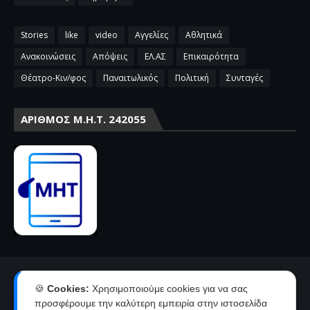
Stories
like
video
Αγγελίες
Αθλητικά
Ανακοινώσεις
Απόψεις
ΕΛ.ΑΣ
Επικαιρότητα
Θέατρο-Κιν/φος
Παναιτωλικός
Πολιτική
Συνταγές
ΑΡΙΘΜΌΣ Μ.Η.Τ. 242055
Αρχική
Επικοινωνία-Διαφήμιση
🍪
Cookies:
Χρησιμοποιούμε cookies για να σας
Όροι χρήσης-πολιτική απορρήτου
Ταυτότητα
προσφέρουμε την καλύτερη εμπειρία στην ιστοσελίδα