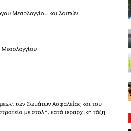
όγου Μεσολογγίου και λοιπών
ς Μεσολογγίου
άμεων, των Σωμάτων Ασφαλείας και του
στρατεία με στολή, κατά ιεραρχική τάξη