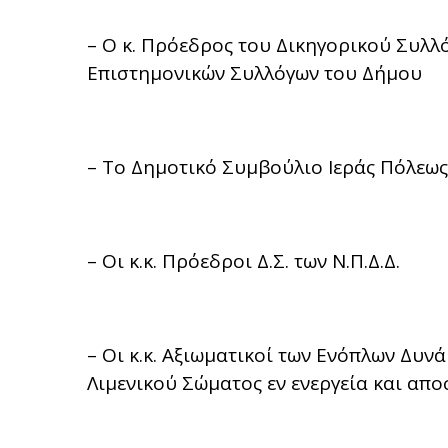
– Ο κ. Πρόεδρος του Δικηγορικού Συλλ
Επιστημονικών Συλλόγων του Δήμου
– Το Δημοτικό Συμβούλιο Ιεράς Πόλεω
– Οι κ.κ. Πρόεδροι Δ.Σ. των Ν.Π.Δ.Δ.
– Οι κ.κ. Αξιωματικοί των Ενόπλων Δυν
Λιμενικού Σώματος εν ενεργεία και απο