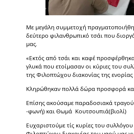
Με μεγάλη συμμετοχή πραγματοποιήθηκ
δεύτερο φιλανθρωπικό τσάι που διοργ
μας.
«Εκτός από τσάι και καφέ προσφέρθηκ
γλυκά που ετοίμασαν οι κύριες του συλ
της Φιλοπτώχου διακονίας της ενορίας
Κληρώθηκαν πολλά δώρα προσφορά κατ
Επίσης ακούσαμε παραδοσιακά τραγού
-φωνή) και Θωμά Κουτσουπιά(βιολί)
Ευχαριστούμε τίς κυρίες του συλλόγου 
Φιλοπτώχου διακονίας του ναού μας γι