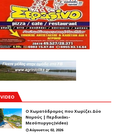
VIDEO
Ο Χωματόδρομος που Χωρίζει Δύο
Νομούς | Περδικάκι–
Μεσόπυργος(video)
Αύγουστος 02, 2026