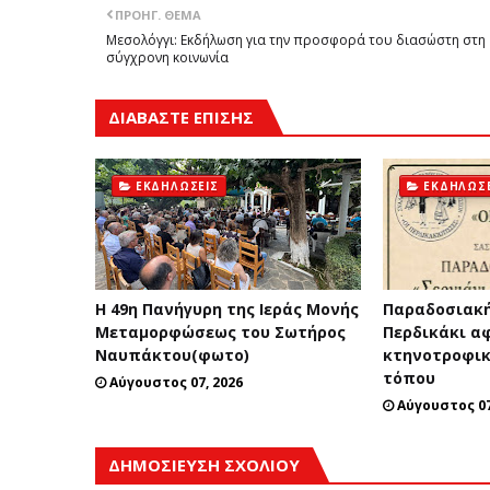
ΠΡΟΗΓ. ΘΈΜΑ
Μεσολόγγι: Εκδήλωση για την προσφορά του διασώστη στη
σύγχρονη κοινωνία
ΔΙΑΒΑΣΤΕ ΕΠΙΣΗΣ
ΕΚΔΗΛΏΣΕΙΣ
ΕΚΔΗΛΏΣΕ
Η 49η Πανήγυρη της Ιεράς Μονής
Παραδοσιακή
Μεταμορφώσεως του Σωτήρος
Περδικάκι α
Ναυπάκτου(φωτο)
κτηνοτροφικ
τόπου
Αύγουστος 07, 2026
Αύγουστος 07
ΔΗΜΟΣΊΕΥΣΗ ΣΧΟΛΊΟΥ