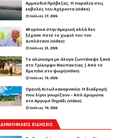
Αμμουδιά Πρέβεζας: Η παραλία στις
εκβολές του Αχέροντα (video)
Ιούλιος 27, 2026
60 xρόνια στην Αμερική αλλά δεν
ξέχασε ποτέ το χωριό του τον
Διπλάτανο (video)
Ιούλιος 23, 2026
Το αλώνισμα με άλογα ζωντάνεψε ξανά
στο Τρίκορφο Ναυπακτίας | Από το
δρεπάνι στο ψωμί(video)
Ιούλιος 19, 2026
Ορεινή Αιτωλοακαρνανία: Η διαδρομή
που λίγοι γνωρίζουν – Από Δρυμώνα
στο Αργυρό Πηγάδι (video)
Ιούλιος 19, 2026
ΔΗΜΟΦΙΛΕΙΣ ΕΙΔΗΣΕΙΣ