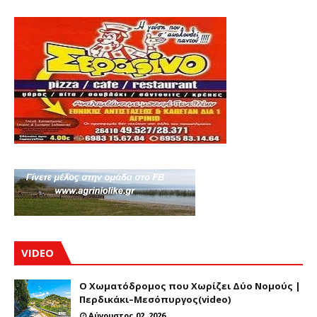
VIDEO
Ο Χωματόδρομος που Χωρίζει Δύο Νομούς |
Περδικάκι–Μεσόπυργος(video)
Αύγουστος 02, 2026