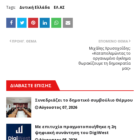
Tags:
Δυτική Ελλάδα
ΕΛ.ΑΣ
ΠΡΟΗΓ. ΘΈΜΑ
ΕΠΌΜΕΝΟ ΘΈΜΑ
Μιχάλης Χρυσοχοΐδης:
«Καταπολεμώντας το
οργανωμένο έγκλημα
θωρακίζουμε τη δημοκρατία
μας»
ΔΙΑΒΑΣΤΕ ΕΠΙΣΗΣ
Συνεδριάζει το δημοτικό συμβούλιο Θέρμου
Αύγουστος 07, 2026
Με επιτυχία πραγματοποιήθηκε η 2η
ψηφιακή συνάντηση του DigiWest
Αύγουστος 05, 2026