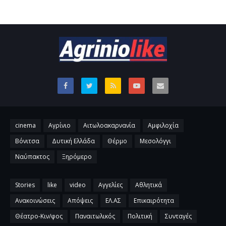
cinema
Αγρίνιο
Αιτωλοακαρνανία
Αμφιλοχία
Βόνιτσα
Δυτική Ελλάδα
Θέρμο
Μεσολόγγι
Ναύπακτος
Ξηρόμερο
Stories
like
video
Αγγελίες
Αθλητικά
Ανακοινώσεις
Απόψεις
ΕΛ.ΑΣ
Επικαιρότητα
Θέατρο-Κιν/φος
Παναιτωλικός
Πολιτική
Συνταγές