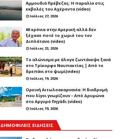
Αμμουδιά Πρέβεζας: Η παραλία στις
εκβολές του Αχέροντα (video)
Ιούλιος 27, 2026
60 xρόνια στην Αμερική αλλά δεν
ξέχασε ποτέ το χωριό του τον
Διπλάτανο (video)
Ιούλιος 23, 2026
Το αλώνισμα με άλογα ζωντάνεψε ξανά
στο Τρίκορφο Ναυπακτίας | Από το
δρεπάνι στο ψωμί(video)
Ιούλιος 19, 2026
Ορεινή Αιτωλοακαρνανία: Η διαδρομή
που λίγοι γνωρίζουν – Από Δρυμώνα
στο Αργυρό Πηγάδι (video)
Ιούλιος 19, 2026
ΔΗΜΟΦΙΛΕΙΣ ΕΙΔΗΣΕΙΣ