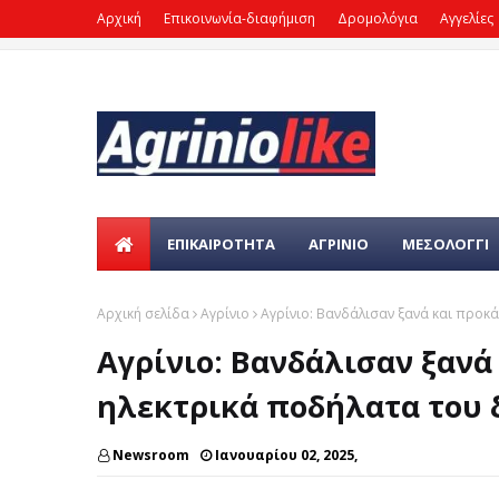
Αρχική
Επικοινωνία-διαφήμιση
Δρομολόγια
Αγγελίες
ΕΠΙΚΑΙΡΌΤΗΤΑ
ΑΓΡΙΝΙΟ
ΜΕΣΟΛΟΓΓΙ
Αρχική σελίδα
Αγρίνιο
Αγρίνιο: Βανδάλισαν ξανά και προκ
Αγρίνιο: Βανδάλισαν ξανά
ηλεκτρικά ποδήλατα του 
Newsroom
Ιανουαρίου 02, 2025,