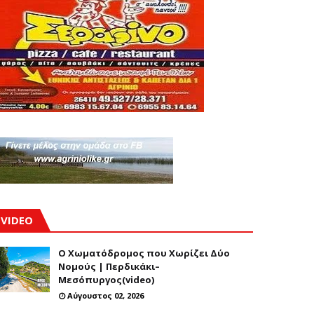
VIDEO
Ο Χωματόδρομος που Χωρίζει Δύο
Νομούς | Περδικάκι–
Μεσόπυργος(video)
Αύγουστος 02, 2026