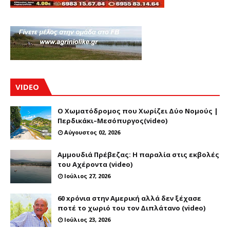
VIDEO
Ο Χωματόδρομος που Χωρίζει Δύο Νομούς |
Περδικάκι–Μεσόπυργος(video)
Αύγουστος 02, 2026
Αμμουδιά Πρέβεζας: Η παραλία στις εκβολές
του Αχέροντα (video)
Ιούλιος 27, 2026
60 xρόνια στην Αμερική αλλά δεν ξέχασε
ποτέ το χωριό του τον Διπλάτανο (video)
Ιούλιος 23, 2026