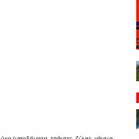
χα (υποδήματα, τσάντες, ζώνες, γάντια,