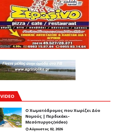
VIDEO
Ο Χωματόδρομος που Χωρίζει Δύο
Νομούς | Περδικάκι–
Μεσόπυργος(video)
Αύγουστος 02, 2026