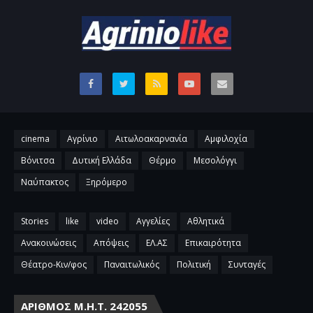
cinema
Αγρίνιο
Αιτωλοακαρνανία
Αμφιλοχία
Βόνιτσα
Δυτική Ελλάδα
Θέρμο
Μεσολόγγι
Ναύπακτος
Ξηρόμερο
Stories
like
video
Αγγελίες
Αθλητικά
Ανακοινώσεις
Απόψεις
ΕΛ.ΑΣ
Επικαιρότητα
Θέατρο-Κιν/φος
Παναιτωλικός
Πολιτική
Συνταγές
ΑΡΙΘΜΌΣ Μ.Η.Τ. 242055