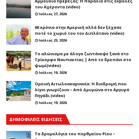
Αμμουδιά Πρέβεζας: Η παραλία στις εκβολές
του Αχέροντα (video)
Ιούλιος 27, 2026
60 xρόνια στην Αμερική αλλά δεν ξέχασε
ποτέ το χωριό του τον Διπλάτανο (video)
Ιούλιος 23, 2026
Το αλώνισμα με άλογα ζωντάνεψε ξανά στο
Τρίκορφο Ναυπακτίας | Από το δρεπάνι στο
ψωμί(video)
Ιούλιος 19, 2026
Ορεινή Αιτωλοακαρνανία: Η διαδρομή που
λίγοι γνωρίζουν – Από Δρυμώνα στο Αργυρό
Πηγάδι (video)
Ιούλιος 19, 2026
ΔΗΜΟΦΙΛΕΙΣ ΕΙΔΗΣΕΙΣ
Τα δρομολόγια του πορθμείου Ρίου –