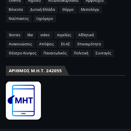
cinema
Αγρίνιο
Αιτωλοακαρνανία
Αμφιλοχία
Βόνιτσα
Δυτική Ελλάδα
Θέρμο
Μεσολόγγι
Ναύπακτος
Ξηρόμερο
Stories
like
video
Αγγελίες
Αθλητικά
Ανακοινώσεις
Απόψεις
ΕΛ.ΑΣ
Επικαιρότητα
Θέατρο-Κιν/φος
Παναιτωλικός
Πολιτική
Συνταγές
ΑΡΙΘΜΌΣ Μ.Η.Τ. 242055