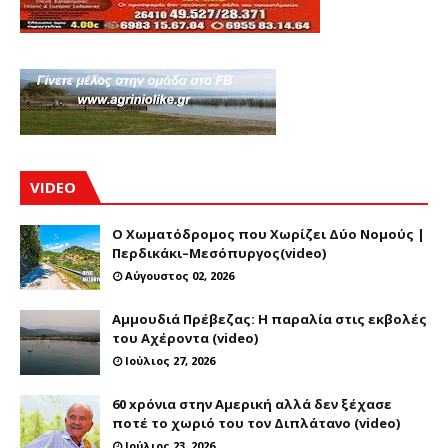
VIDEO
Ο Χωματόδρομος που Χωρίζει Δύο Νομούς |
Περδικάκι–Μεσόπυργος(video)
Αύγουστος 02, 2026
Αμμουδιά Πρέβεζας: Η παραλία στις εκβολές
του Αχέροντα (video)
Ιούλιος 27, 2026
60 xρόνια στην Αμερική αλλά δεν ξέχασε
ποτέ το χωριό του τον Διπλάτανο (video)
Ιούλιος 23, 2026