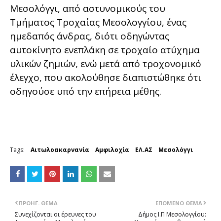
Μεσολόγγι, από αστυνομικούς του
Τμήματος Τροχαίας Μεσολογγίου, ένας
ημεδαπός άνδρας, διότι οδηγώντας
αυτοκίνητο ενεπλάκη σε τροχαίο ατύχημα
υλικών ζημιών, ενώ μετά από τροχονομικό
έλεγχο, που ακολούθησε διαπιστώθηκε ότι
οδηγούσε υπό την επήρεια μέθης.
Tags:
Αιτωλοακαρνανία
Αμφιλοχία
ΕΛ.ΑΣ
Μεσολόγγι
ΠΡΟΗΓ. ΘΈΜΑ
ΕΠΌΜΕΝΟ ΘΈΜΑ
Συνεχίζονται οι έρευνες του
Δήμος Ι.Π Μεσολογγίου: