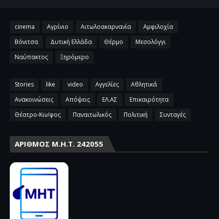
cinema
Αγρίνιο
Αιτωλοακαρνανία
Αμφιλοχία
Βόνιτσα
Δυτική Ελλάδα
Θέρμο
Μεσολόγγι
Ναύπακτος
Ξηρόμερο
Stories
like
video
Αγγελίες
Αθλητικά
Ανακοινώσεις
Απόψεις
ΕΛ.ΑΣ
Επικαιρότητα
Θέατρο-Κιν/φος
Παναιτωλικός
Πολιτική
Συνταγές
ΑΡΙΘΜΌΣ Μ.Η.Τ. 242055