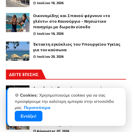
Ιουλίου 18, 2026
Οικονομίδης και Σπανού φέρνουν «το
γλέντι» στο Καινούργιο – Νησιώτικο
πανηγύρι με δωρεάν είσοδο
Ιουλίου 16, 2026
Έκτακτη εγκύκλιος του Υπουργείου Υγείας
για τον καύσωνα
Ιουλίου 20, 2026
ΔΕΙΤΕ ΕΠΙΣΗΣ
Αμφιλοχία: Τροχαίο με ανατροπή
αυτοκινήτου και τραυματισμό του οδηγού
🍪
Cookies:
Χρησιμοποιούμε cookies για να σας
Αύγουστος 07, 2026
προσφέρουμε την καλύτερη εμπειρία στην ιστοσελίδα
μας.
Περισσότερα
Η 49η Πανήγυρη της Ιεράς Μονής
Εντάξει!
Μεταμορφώσεως του Σωτήρος
Ναυπάκτου(φωτο)
Αύγουστος 07, 2026