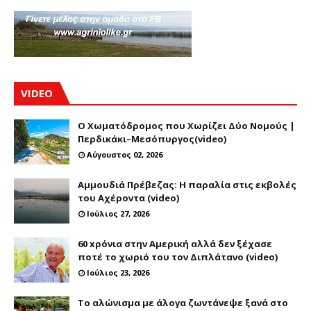
VIDEO
Ο Χωματόδρομος που Χωρίζει Δύο Νομούς |
Περδικάκι–Μεσόπυργος(video)
Αύγουστος 02, 2026
Αμμουδιά Πρέβεζας: Η παραλία στις εκβολές
του Αχέροντα (video)
Ιούλιος 27, 2026
60 xρόνια στην Αμερική αλλά δεν ξέχασε
ποτέ το χωριό του τον Διπλάτανο (video)
Ιούλιος 23, 2026
Το αλώνισμα με άλογα ζωντάνεψε ξανά στο