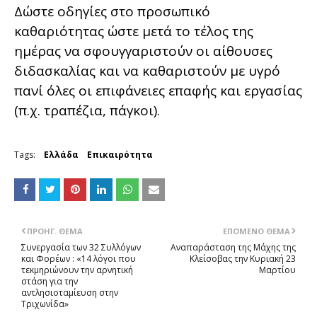
Δώστε οδηγίες στο προσωπικό
καθαριότητας ώστε μετά το τέλος της
ημέρας να σφουγγαριστούν οι αίθουσες
διδασκαλίας και να καθαριστούν με υγρό
πανί όλες οι επιφάνειες επαφής και εργασίας
(π.χ. τραπέζια, πάγκοι).
Tags:
Ελλάδα
Επικαιρότητα
ΠΡΟΗΓ. ΘΈΜΑ
ΕΠΌΜΕΝΟ ΘΈΜΑ
Συνεργασία των 32 Συλλόγων
Αναπαράσταση της Μάχης της
και Φορέων : «14 λόγοι που
Κλείσοβας την Κυριακή 23
τεκμηριώνουν την αρνητική
Μαρτίου
στάση για την
αντλησιοταμίευση στην
Τριχωνίδα»