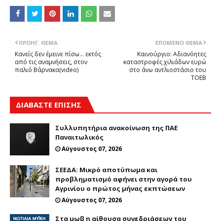
ΠΡΟΗΓ. ΘΈΜΑ
ΕΠΌΜΕΝΟ ΘΈΜΑ
Κανείς δεν έμεινε πίσω… εκτός
Καινούργιο: Αδιανόητες
από τις αναμνήσεις, στον
καταστροφές χιλιάδων ευρώ
παλιό Βάρνακα(video)
στο άνω αντλιοστάσιο του
ΤΟΕΒ
ΔΙΑΒΑΣΤΕ ΕΠΙΣΗΣ
Συλλυπητήρια ανακοίνωση της ΠΑΕ
Παναιτωλικός
Αύγουστος 07, 2026
ΣΕΕΔΑ: Μικρό αποτύπωμα και
προβληματισμό αφήνει στην αγορά του
Αγρινίου ο πρώτος μήνας εκπτώσεων
Αύγουστος 07, 2026
Στα μωβ η αίθουσα συνεδριάσεων του