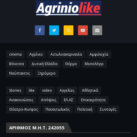
cinema
Αγρίνιο
Αιτωλοακαρνανία
Αμφιλοχία
Βόνιτσα
Δυτική Ελλάδα
Θέρμο
Μεσολόγγι
Ναύπακτος
Ξηρόμερο
Stories
like
video
Αγγελίες
Αθλητικά
Ανακοινώσεις
Απόψεις
ΕΛ.ΑΣ
Επικαιρότητα
Θέατρο-Κιν/φος
Παναιτωλικός
Πολιτική
Συνταγές
ΑΡΙΘΜΌΣ Μ.Η.Τ. 242055