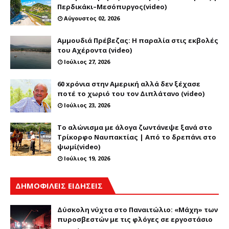
Περδικάκι–Μεσόπυργος(video)
Αύγουστος 02, 2026
Αμμουδιά Πρέβεζας: Η παραλία στις εκβολές
του Αχέροντα (video)
Ιούλιος 27, 2026
60 xρόνια στην Αμερική αλλά δεν ξέχασε
ποτέ το χωριό του τον Διπλάτανο (video)
Ιούλιος 23, 2026
Το αλώνισμα με άλογα ζωντάνεψε ξανά στο
Τρίκορφο Ναυπακτίας | Από το δρεπάνι στο
ψωμί(video)
Ιούλιος 19, 2026
ΔΗΜΟΦΙΛΕΙΣ ΕΙΔΗΣΕΙΣ
Δύσκολη νύχτα στο Παναιτώλιο: «Μάχη» των
πυροσβεστών με τις φλόγες σε εργοστάσιο