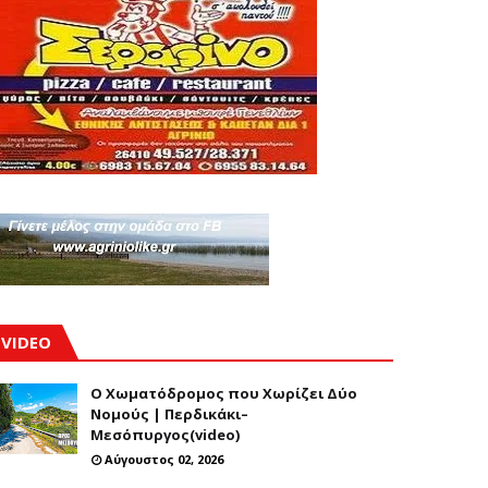
VIDEO
Ο Χωματόδρομος που Χωρίζει Δύο
Νομούς | Περδικάκι–
Μεσόπυργος(video)
Αύγουστος 02, 2026