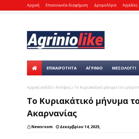
Αρχική
Επικοινωνία-διαφήμιση
Δρομολόγια
Αγγελίες
ΕΠΙΚΑΙΡΌΤΗΤΑ
ΑΓΡΙΝΙΟ
ΜΕΣΟΛΟΓΓΙ
Αρχική σελίδα
Απόψεις
Το Κυριακάτικό μήνυμα του μητροπ
Το Κυριακάτικό μήνυμα τ
Ακαρνανίας
Newsroom
Δεκεμβρίου 14, 2025,