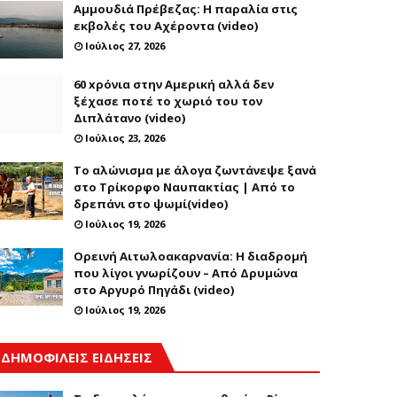
Αμμουδιά Πρέβεζας: Η παραλία στις
εκβολές του Αχέροντα (video)
Ιούλιος 27, 2026
60 xρόνια στην Αμερική αλλά δεν
ξέχασε ποτέ το χωριό του τον
Διπλάτανο (video)
Ιούλιος 23, 2026
Το αλώνισμα με άλογα ζωντάνεψε ξανά
στο Τρίκορφο Ναυπακτίας | Από το
δρεπάνι στο ψωμί(video)
Ιούλιος 19, 2026
Ορεινή Αιτωλοακαρνανία: Η διαδρομή
που λίγοι γνωρίζουν – Από Δρυμώνα
στο Αργυρό Πηγάδι (video)
Ιούλιος 19, 2026
ΔΗΜΟΦΙΛΕΙΣ ΕΙΔΗΣΕΙΣ