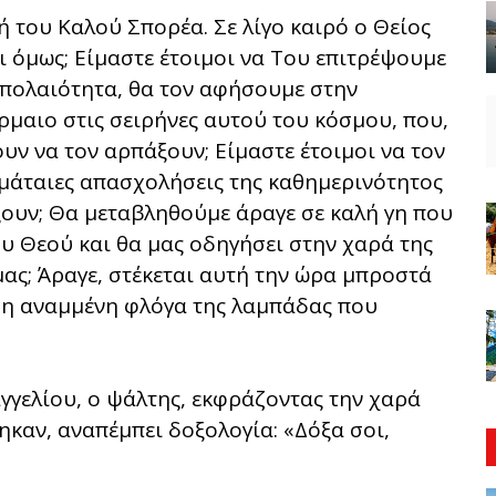
 του Καλού Σπορέα. Σε λίγο καιρό ο Θείος
ει όμως; Είμαστε έτοιμοι να Του επιτρέψουμε
πιπολαιότητα, θα τον αφήσουμε στην
έρμαιο στις σειρήνες αυτού του κόσμου, που,
υν να τον αρπάξουν; Είμαστε έτοιμοι να τον
 μάταιες απασχολήσεις της καθημερινότητος
ίξουν; Θα μεταβληθούμε άραγε σε καλή γη που
υ Θεού και θα μας οδηγήσει στην χαρά της
ς; Άραγε, στέκεται αυτή την ώρα μπροστά
ς η αναμμένη φλόγα της λαμπάδας που
γελίου, ο ψάλτης, εκφράζοντας την χαρά
ηκαν, αναπέμπει δοξολογία: «Δόξα σοι,