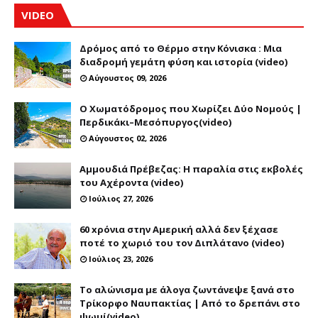
VIDEO
Δρόμος από το Θέρμο στην Κόνισκα : Μια
διαδρομή γεμάτη φύση και ιστορία (video)
Αύγουστος 09, 2026
Ο Χωματόδρομος που Χωρίζει Δύο Νομούς |
Περδικάκι–Μεσόπυργος(video)
Αύγουστος 02, 2026
Αμμουδιά Πρέβεζας: Η παραλία στις εκβολές
του Αχέροντα (video)
Ιούλιος 27, 2026
60 xρόνια στην Αμερική αλλά δεν ξέχασε
ποτέ το χωριό του τον Διπλάτανο (video)
Ιούλιος 23, 2026
Το αλώνισμα με άλογα ζωντάνεψε ξανά στο
Τρίκορφο Ναυπακτίας | Από το δρεπάνι στο
ψωμί(video)