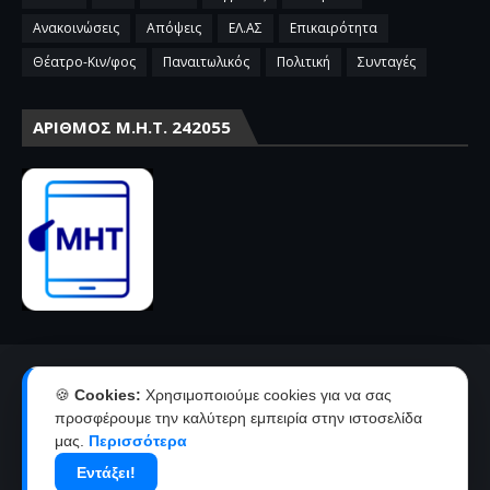
Ανακοινώσεις
Απόψεις
ΕΛ.ΑΣ
Επικαιρότητα
Θέατρο-Κιν/φος
Παναιτωλικός
Πολιτική
Συνταγές
ΑΡΙΘΜΌΣ Μ.Η.Τ. 242055
Αρχική
Επικοινωνία-Διαφήμιση
🍪
Cookies:
Χρησιμοποιούμε cookies για να σας
Όροι χρήσης-πολιτική απορρήτου
Ταυτότητα
προσφέρουμε την καλύτερη εμπειρία στην ιστοσελίδα
μας.
Περισσότερα
Δήλωση συμμόρφωσης με την σύσταση 2018/334 της Ε.Ε
Εντάξει!
Copyright ©
2026
agriniolike | Νέα από το Αγρίνιο και την