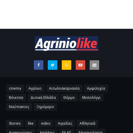
cinema
Αγρίνιο
Αιτωλοακαρνανία
Αμφιλοχία
Βόνιτσα
Δυτική Ελλάδα
Θέρμο
Μεσολόγγι
Ναύπακτος
Ξηρόμερο
Stories
like
video
Αγγελίες
Αθλητικά
Ανακοινώσεις
Απόψεις
ΕΛ.ΑΣ
Επικαιρότητα