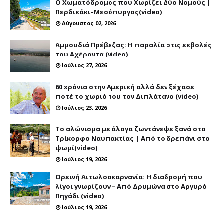
Ο Χωματόδρομος που Χωρίζει Δύο Νομούς |
Περδικάκι–Μεσόπυργος(video)
Αύγουστος 02, 2026
Αμμουδιά Πρέβεζας: Η παραλία στις εκβολές
του Αχέροντα (video)
Ιούλιος 27, 2026
60 xρόνια στην Αμερική αλλά δεν ξέχασε
ποτέ το χωριό του τον Διπλάτανο (video)
Ιούλιος 23, 2026
Το αλώνισμα με άλογα ζωντάνεψε ξανά στο
Τρίκορφο Ναυπακτίας | Από το δρεπάνι στο
ψωμί(video)
Ιούλιος 19, 2026
Ορεινή Αιτωλοακαρνανία: Η διαδρομή που
λίγοι γνωρίζουν – Από Δρυμώνα στο Αργυρό
Πηγάδι (video)
Ιούλιος 19, 2026