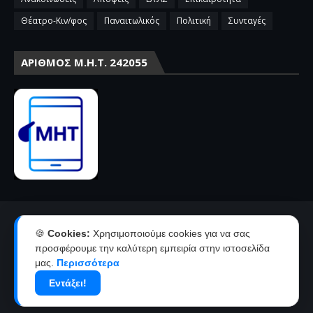
Θέατρο-Κιν/φος
Παναιτωλικός
Πολιτική
Συνταγές
ΑΡΙΘΜΌΣ Μ.Η.Τ. 242055
Αρχική
Επικοινωνία-Διαφήμιση
🍪
Cookies:
Χρησιμοποιούμε cookies για να σας
Όροι χρήσης-πολιτική απορρήτου
Ταυτότητα
προσφέρουμε την καλύτερη εμπειρία στην ιστοσελίδα
μας.
Περισσότερα
Δήλωση συμμόρφωσης με την σύσταση 2018/334 της Ε.Ε
Εντάξει!
Copyright ©
2026
agriniolike | Νέα από το Αγρίνιο και την
Αιτωλοακαρνανία