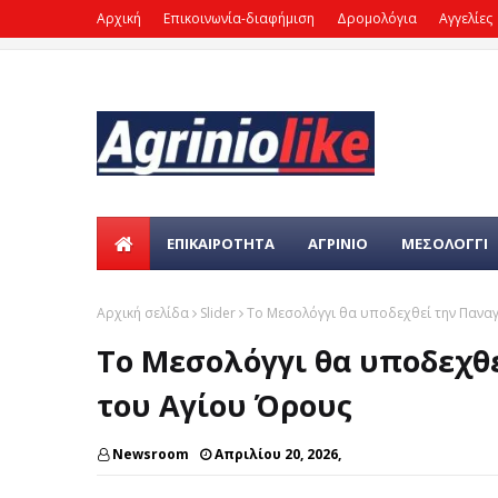
Αρχική
Επικοινωνία-διαφήμιση
Δρομολόγια
Αγγελίες
ΕΠΙΚΑΙΡΌΤΗΤΑ
ΑΓΡΙΝΙΟ
ΜΕΣΟΛΟΓΓΙ
Αρχική σελίδα
Slider
Το Μεσολόγγι θα υποδεχθεί την Παναγ
Το Μεσολόγγι θα υποδεχθε
του Αγίου Όρους
Newsroom
Απριλίου 20, 2026,