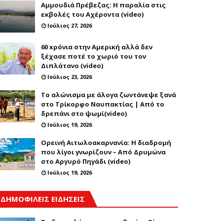
Αμμουδιά Πρέβεζας: Η παραλία στις
εκβολές του Αχέροντα (video)
Ιούλιος 27, 2026
60 xρόνια στην Αμερική αλλά δεν
ξέχασε ποτέ το χωριό του τον
Διπλάτανο (video)
Ιούλιος 23, 2026
Το αλώνισμα με άλογα ζωντάνεψε ξανά
στο Τρίκορφο Ναυπακτίας | Από το
δρεπάνι στο ψωμί(video)
Ιούλιος 19, 2026
Ορεινή Αιτωλοακαρνανία: Η διαδρομή
που λίγοι γνωρίζουν – Από Δρυμώνα
στο Αργυρό Πηγάδι (video)
Ιούλιος 19, 2026
ΔΗΜΟΦΙΛΕΙΣ ΕΙΔΗΣΕΙΣ