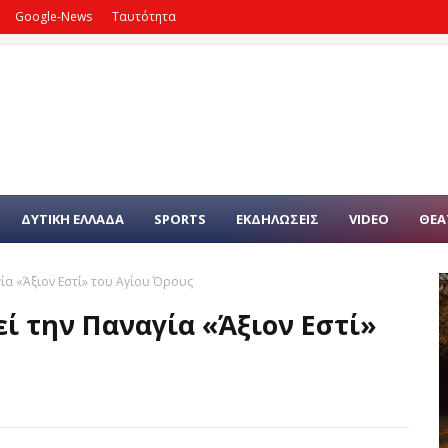
Google-News
Ταυτότητα
ΔΥΤΙΚΗ ΕΛΛΑΔΑ
SPORTS
ΕΚΔΗΛΩΣΕΙΣ
VIDEO
ΘΕΑ
ία «Άξιον Εστί» του Αγίου Όρους
ί την Παναγία «Άξιον Εστί»