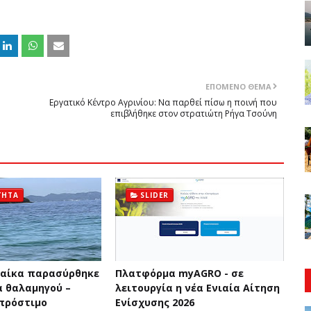
ΕΠΌΜΕΝΟ ΘΈΜΑ
Εργατικό Κέντρο Αγρινίου: Να παρθεί πίσω η ποινή που
επιβλήθηκε στον στρατιώτη Ρήγα Τσούνη
ΤΗΤΑ
SLIDER
ναίκα παρασύρθηκε
Πλατφόρμα myAGRO - σε
 θαλαμηγού –
λειτουργία η νέα Ενιαία Αίτηση
πρόστιμο
Ενίσχυσης 2026