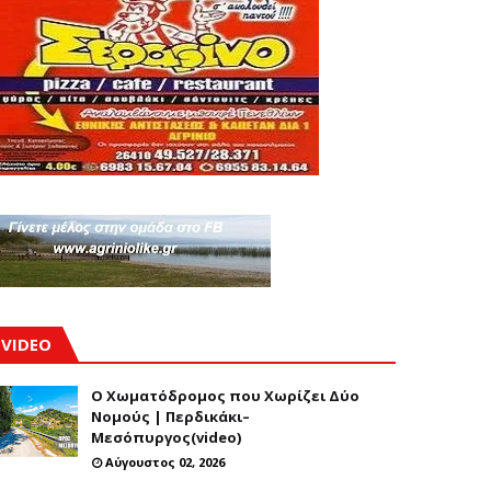
VIDEO
Ο Χωματόδρομος που Χωρίζει Δύο
Νομούς | Περδικάκι–
Μεσόπυργος(video)
Αύγουστος 02, 2026