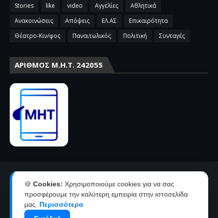
Stories
like
video
Αγγελίες
Αθλητικά
Ανακοινώσεις
Απόψεις
ΕΛ.ΑΣ
Επικαιρότητα
Θέατρο-Κιν/φος
Παναιτωλικός
Πολιτική
Συνταγές
ΑΡΙΘΜΌΣ Μ.Η.Τ. 242055
Αρχική
Επικοινωνία-Διαφήμιση
🍪
Cookies:
Χρησιμοποιούμε cookies για να σας
Όροι χρήσης-πολιτική απορρήτου
Ταυτότητα
προσφέρουμε την καλύτερη εμπειρία στην ιστοσελίδα
μας.
Περισσότερα
Δήλωση συμμόρφωσης με την σύσταση 2018/334 της Ε.Ε