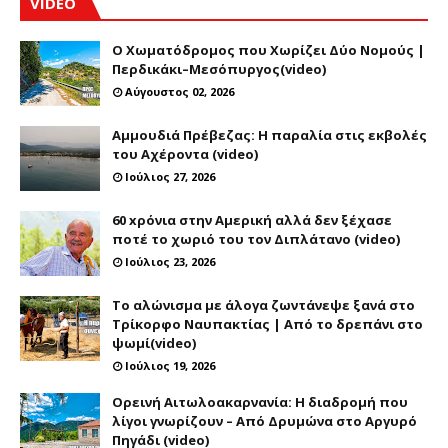
VIDEO
Ο Χωματόδρομος που Χωρίζει Δύο Νομούς |
Περδικάκι–Μεσόπυργος(video)
Αύγουστος 02, 2026
Αμμουδιά Πρέβεζας: Η παραλία στις εκβολές
του Αχέροντα (video)
Ιούλιος 27, 2026
60 xρόνια στην Αμερική αλλά δεν ξέχασε
ποτέ το χωριό του τον Διπλάτανο (video)
Ιούλιος 23, 2026
Το αλώνισμα με άλογα ζωντάνεψε ξανά στο
Τρίκορφο Ναυπακτίας | Από το δρεπάνι στο
ψωμί(video)
Ιούλιος 19, 2026
Ορεινή Αιτωλοακαρνανία: Η διαδρομή που
λίγοι γνωρίζουν – Από Δρυμώνα στο Αργυρό
Πηγάδι (video)