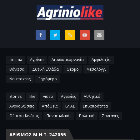
cinema
Αγρίνιο
Αιτωλοακαρνανία
Αμφιλοχία
Βόνιτσα
Δυτική Ελλάδα
Θέρμο
Μεσολόγγι
Ναύπακτος
Ξηρόμερο
Stories
like
video
Αγγελίες
Αθλητικά
Ανακοινώσεις
Απόψεις
ΕΛ.ΑΣ
Επικαιρότητα
Θέατρο-Κιν/φος
Παναιτωλικός
Πολιτική
Συνταγές
ΑΡΙΘΜΌΣ Μ.Η.Τ. 242055