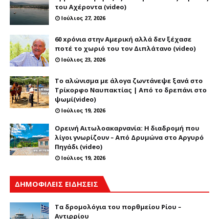
του Αχέροντα (video)
Ιούλιος 27, 2026
60 xρόνια στην Αμερική αλλά δεν ξέχασε
ποτέ το χωριό του τον Διπλάτανο (video)
Ιούλιος 23, 2026
Το αλώνισμα με άλογα ζωντάνεψε ξανά στο
Τρίκορφο Ναυπακτίας | Από το δρεπάνι στο
ψωμί(video)
Ιούλιος 19, 2026
Ορεινή Αιτωλοακαρνανία: Η διαδρομή που
λίγοι γνωρίζουν – Από Δρυμώνα στο Αργυρό
Πηγάδι (video)
Ιούλιος 19, 2026
ΔΗΜΟΦΙΛΕΙΣ ΕΙΔΗΣΕΙΣ
Τα δρομολόγια του πορθμείου Ρίου –
Αντιρρίου