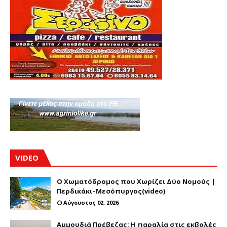
VIDEO
Ο Χωματόδρομος που Χωρίζει Δύο Νομούς |
Περδικάκι–Μεσόπυργος(video)
Αύγουστος 02, 2026
Αμμουδιά Πρέβεζας: Η παραλία στις εκβολές