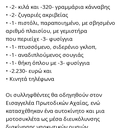
• -2- κιλά και -320- γραμμάρια κάνναβης
• -2- ζυγαριές ακριβείας
• -1- πιστόλι, παραποιημένο, με σβησμένο
αριθμό πλαισίου, με γεμιστήρα
που περιείχε -3- φυσίγγια
• -1- πτυσσόμενο, σιδερένιο γκλοπ,
• -1- αναδιπλούμενος σουγιάς
• -1- θήκη όπλου με -3- φυσίγγια
• -2.230- ευρώ και
• Κινητά τηλέφωνα
Οι συλληφθέντες θα οδηγηθούν στον
Εισαγγελέα Πρωτοδικών Αχαΐας, ενώ
κατασχέθηκαν ένα αυτοκίνητο και μια
μοτοσυκλέτα ως μέσα διευκόλυνσης
διακίνησης ναρκωτικών ουσιών.