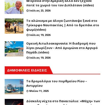
60 xρόνια στην Αμερική αλλά δεν ξέχασε
ποτέ το χωριό του τον Διπλάτανο (video)
Ιούλιος 23, 2026
Το αλώνισμα με άλογα ζωντάνεψε ξανά στο
Τρίκορφο Ναυπακτίας | Από το δρεπάνι στο
ψωμί(video)
Ιούλιος 19, 2026
Ορεινή Αιτωλοακαρνανία: Η διαδρομή που
λίγοι γνωρίζουν – Από Δρυμώνα στο Αργυρό
Πηγάδι (video)
Ιούλιος 19, 2026
ΔΗΜΟΦΙΛΕΙΣ ΕΙΔΗΣΕΙΣ
Τα δρομολόγια του πορθμείου Ρίου –
Αντιρρίου
Μαΐου 11, 2025
Δύσκολη νύχτα στο Παναιτώλιο: «Μάχη» των