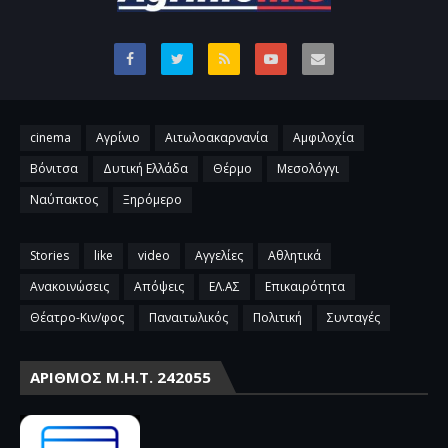
cinema
Αγρίνιο
Αιτωλοακαρνανία
Αμφιλοχία
Βόνιτσα
Δυτική Ελλάδα
Θέρμο
Μεσολόγγι
Ναύπακτος
Ξηρόμερο
Stories
like
video
Αγγελίες
Αθλητικά
Ανακοινώσεις
Απόψεις
ΕΛ.ΑΣ
Επικαιρότητα
Θέατρο-Κιν/φος
Παναιτωλικός
Πολιτική
Συνταγές
ΑΡΙΘΜΌΣ Μ.Η.Τ. 242055