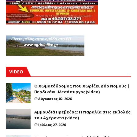
VIDEO
Ο Χωματόδρομος που Χωρίζει Δύο Νομούς |
Περδικάκι–Μεσόπυργος(video)
Αύγουστος 02, 2026
Αμμουδιά Πρέβεζας: Η παραλία στις εκβολές
του Αχέροντα (video)
Ιούλιος 27, 2026