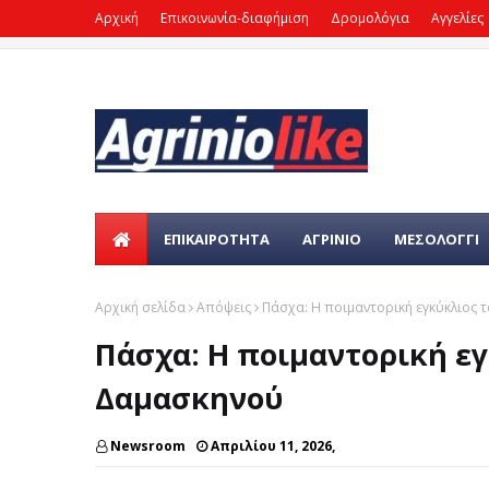
Αρχική
Επικοινωνία-διαφήμιση
Δρομολόγια
Αγγελίες
ΕΠΙΚΑΙΡΌΤΗΤΑ
ΑΓΡΙΝΙΟ
ΜΕΣΟΛΟΓΓΙ
Αρχική σελίδα
Απόψεις
Πάσχα: Η ποιμαντορική εγκύκλιος
Πάσχα: Η ποιμαντορική ε
Δαμασκηνού
Newsroom
Απριλίου 11, 2026,