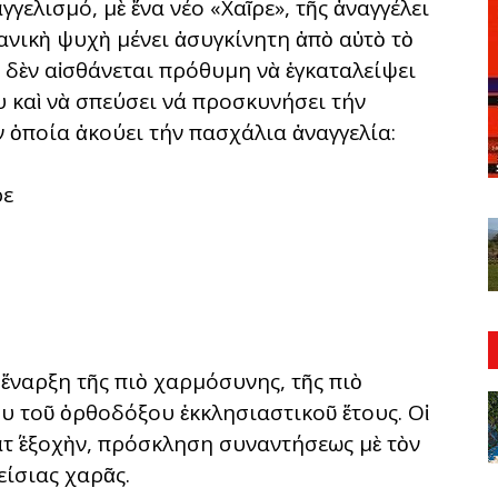
γελισμό, μὲ ἕνα νέο «Χαῖρε», τῆς ἀναγγέλει
ιανικὴ ψυχὴ μένει ἀσυγκίνητη ἀπὸ αὐτὸ τὸ
 δὲν αἰσθάνεται πρόθυμη νὰ ἐγκαταλείψει
υ καὶ νὰ σπεύσει νά προσκυνήσει τήν
ν ὁποία ἀκούει τήν πασχάλια ἀναγγελία:
ρε
ἔναρξη τῆς πιὸ χαρμόσυνης, τῆς πιὸ
 τοῦ ὀρθοδόξου ἐκκλησιαστικοῦ ἔτους. Οἱ
τ΄ ἐξοχὴν, πρόσκληση συναντήσεως μὲ τὸν
ίσιας χαρᾶς.