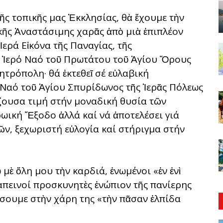
τῆς τοπικῆς μας Ἐκκλησίας, θὰ ἔχουμε τὴν
κῆς Ἀναστάσιμης χαρᾶς ἀπὸ μιὰ ἐπιπλέον
Ἱερά Εἰκόνα τῆς Παναγίας, τῆς
ν Ἱερό Ναό τοῦ Πρωτάτου τοῦ Ἁγίου Ὄρους
ητρόπολη· θά ἐκτεθεῖ σέ εὐλαβική
Ναό τοῦ Ἁγίου Σπυρίδωνος τῆς Ἱερᾶς Πόλεως
ζουσα τιμή στήν μοναδική θυσία τῶν
ική Ἔξοδο ἀλλά καί νά ἀποτελέσει γιά
ῶν, ξεχωριστή εὐλογία καί στήριγμα στήν
μὲ ὅλη μου τὴν καρδιά, ἑνωμένοι «ἐν ἑνὶ
ταπεινοί προσκυνητὲς ἐνώπιον τῆς πανίερης
έσουμε στὴν χάρη της «τὴν πᾶσαν ἐλπίδα