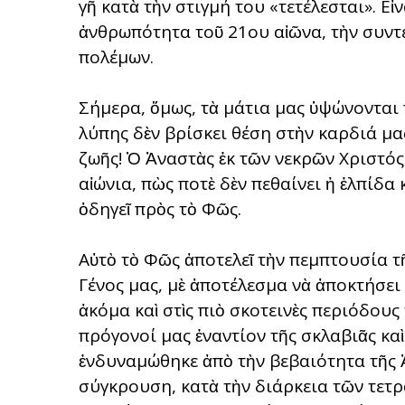
γῆ κατὰ τὴν στιγμή του «τετέλεσται». Εἶ
ἀνθρωπότητα τοῦ 21ου αἰῶνα, τὴν συντ
πολέμων.
Σήμερα, ὅμως, τὰ μάτια μας ὑψώνονται 
λύπης δὲν βρίσκει θέση στὴν καρδιά μ
ζωῆς! Ὁ Ἀναστὰς ἐκ τῶν νεκρῶν Χριστός
αἰώνια, πὼς ποτὲ δὲν πεθαίνει ἡ ἐλπίδα
ὁδηγεῖ πρὸς τὸ Φῶς.
Αὐτὸ τὸ Φῶς ἀποτελεῖ τὴν πεμπτουσία τ
Γένος μας, μὲ ἀποτέλεσμα νὰ ἀποκτήσει
ἀκόμα καὶ στὶς πιὸ σκοτεινὲς περιόδους
πρόγονοί μας ἐναντίον τῆς σκλαβιᾶς κα
ἐνδυναμώθηκε ἀπὸ τὴν βεβαιότητα τῆς 
σύγκρουση, κατὰ τὴν διάρκεια τῶν τετ