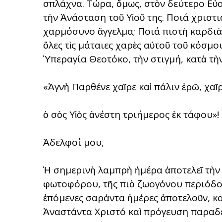
σπλάχνα. Τώρα, ὅμως, στὸν δεύτερο Εὐαγ
τὴν Ἀνάσταση τοῦ Υἱοῦ της. Ποιά χριστ
χαρμόσυνο ἄγγελμα; Ποιά πιστὴ καρδιὰ
ὅλες τὶς μάταιες χαρὲς αὐτοῦ τοῦ κόσμο
Ὑπεραγία Θεοτόκο, τὴν στιγμή, κατὰ τὴ
«Ἁγνὴ Παρθένε χαῖρε καὶ πάλιν ἐρῶ, χαῖ
ὁ σὸς Υἱὸς ἀνέστη τριήμερος ἐκ τάφου»!
Ἀδελφοί μου,
Ἡ σημερινὴ λαμπρὴ ἡμέρα ἀποτελεῖ τὴν 
φωτοφόρου, τῆς πιὸ ζωογόνου περιόδου
ἑπόμενες σαράντα ἡμέρες ἀποτελοῦν, κα
Ἀναστάντα Χριστό καὶ πρόγευση παραδε