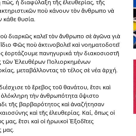
πώς, ἡ διαφύλαξη τῆς ἐλευθερίας, τῆς
ρακτηριστικῶν ποὺ κάνουν τὸν ἄνθρωπο νὰ
ν κάθε θυσία.
οὺ διαρκῶς καλεῖ τὸν ἄνθρωπο σὲ ἀγῶνα γιὰ
ὸ ἴδιο Φῶς ποὺ ἀκτινοβολεῖ καὶ νοηματοδοτεῖ
ος ἑορτάζουμε πανηγυρικά τὴν διακοσιοστῆ
ὸς τῶν Ἐλευθέρων Πολιορκημένων
κίας, μεταβάλλοντας τὸ τέλος σὲ νέα ἀρχή.
διέσχισε τὸ ἔρεβος τοῦ θανάτου, ἔτσι καὶ
γιὰ ὁλόκληρη τὴν ἀνθρωπότητα ὕψιστο
άδι τῆς βαρβαρότητος καὶ ἀναζήτησαν
ιοσύνης καὶ τῆς ἐλευθερίας. Καί, ὅπως οἱ
 μας, ἔτσι καὶ οἱ ἡρωικοὶ Ἐξοδῖτες
 μας.