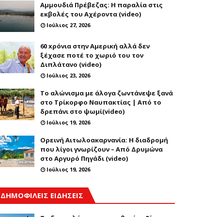
Αμμουδιά Πρέβεζας: Η παραλία στις
εκβολές του Αχέροντα (video)
Ιούλιος 27, 2026
60 xρόνια στην Αμερική αλλά δεν
ξέχασε ποτέ το χωριό του τον
Διπλάτανο (video)
Ιούλιος 23, 2026
Το αλώνισμα με άλογα ζωντάνεψε ξανά
στο Τρίκορφο Ναυπακτίας | Από το
δρεπάνι στο ψωμί(video)
Ιούλιος 19, 2026
Ορεινή Αιτωλοακαρνανία: Η διαδρομή
που λίγοι γνωρίζουν – Από Δρυμώνα
στο Αργυρό Πηγάδι (video)
Ιούλιος 19, 2026
ΔΗΜΟΦΙΛΕΙΣ ΕΙΔΗΣΕΙΣ