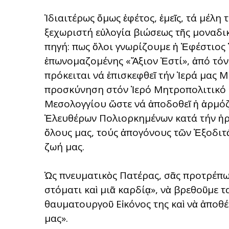
Ἰδιαιτέρως ὅμως ἐφέτος, ἐμεῖς, τά μέλη 
ξεχωριστή εὐλογία βιώσεως τῆς μοναδι
πηγή: Ὅπως ὅλοι γνωρίζουμε ἡ Ἐφέστιος 
ἐπωνομαζομένης «Ἄξιον Ἐστί», ἀπό τό
πρόκειται νά ἐπισκεφθεῖ τήν Ἱερά μας Μ
προσκύνηση στόν Ἱερό Μητροπολιτικό 
Μεσολογγίου ὥστε νά ἀποδοθεῖ ἡ ἁρμό
Ἐλευθέρων Πολιορκημένων κατά τήν ἡρω
ὅλους μας, τούς ἀπογόνους τῶν Ἐξοδιτ
ζωή μας.
Ὡς πνευματικὸς Πατέρας, σᾶς προτρέπω 
στόματι καὶ μιᾶ καρδίᾳ», νὰ βρεθοῦμε 
θαυματουργοῦ Εἰκόνος της καὶ νὰ ἀποθ
μας».