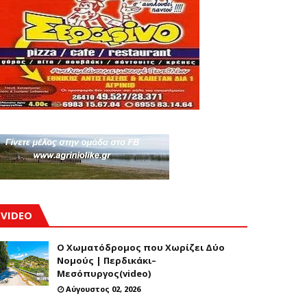
VIDEO
Ο Χωματόδρομος που Χωρίζει Δύο
Νομούς | Περδικάκι–
Μεσόπυργος(video)
Αύγουστος 02, 2026