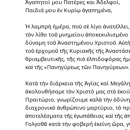
Ἀγαπητοί μου Πατέρες και Ἀδελφοί,
Παιδιά μου ἐν Κυρίῳ ἀγαπημένα,
Ἡ λαμπρὴ ἡμέρα, ποὺ σὲ λίγο ἀνατέλλει
τὸν λίθο τοῦ μνημείου ἀποκεκυλισμένο
δύναμη τοῦ Ἀναστημένου Χριστοῦ. Αὐτὴν
τοῦ ἐρχομοῦ τῆς Κυριακῆς τῆς Ἀναστάσε
θριαμβευτικῆς, τῆς πιὸ ἐλπιδοφόρας ἡ
καὶ τῆς «Πανηγύρεως τῶν Πανηγύρεων».
Κατὰ τὴν διάρκεια τῆς Ἁγίας καί Μεγά
ἀκολουθήσαμε τὸν Χριστό μας στὸ ἐκούσ
Πραιτώριο, γνωρίζουμε καλὰ τὴν ὀδύνη κ
διαχρονικὸ ἀνθρώπινο μαρτύριο, τὸ πρ
ἀποτελέσματα τῆς ἐγωπάθειας καὶ τῆς ἀπ
Γολγοθᾶ κατὰ τὴν φοβερή ἐκείνη ὥρα, 