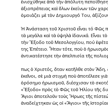
ἐνισχύθηκε ἀπὸ τὴν ἀπόλυτη πεποίθηση 
ἀξιοπρέπειας καὶ ὅλων ἐκείνων τῶν χα
ὁμοιάζει μὲ τὸν Δημιουργό Του, ἀξίζου
Ἡ Ἀνάσταση τοῦ Χριστοῦ εἶναι τό Φῶς π
τὰ μεγάλα καὶ τὰ ὑψηλὰ ἰδανικά. Εἶναι τ
τὴν Ἔξοδο τοῦ Μεσολογγίου, πού ἐφέτ
της Ἐπέτειο. Ἦταν τότε, ποὺ ὁ ἡρωισμ
ἀντικατέστησε τὴν ἀπελπισία τῆς πολιορ
Ὅπως ὁ Χριστός, ὅταν κατῆλθε στὸν Ἅδη, 
ἐκεῖνοι, σὲ μιὰ στιγμὴ ποὺ ἀποτέλεσε 
ὁρόσημο ἡρωισμοῦ, διέσχισαν τὸ σκοτ
«Ἔξοδο» πρὸς τὸ Φῶς τοῦ Ἡλίου τῆς δικα
Ἅγιοι ἀποτελοῦν τοὺς Ἥρωες τῆς πίστεώς
ἀναδείχτηκαν ὡς οἱ «Ἅγιοι» τῆς ἱστορίας