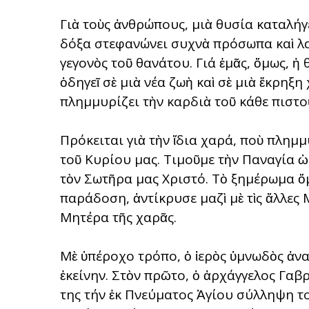
Γιὰ τοὺς ἀνθρώπους, μιὰ θυσία καταλήγε
δόξα στεφανώνει συχνὰ πρόσωπα καὶ λαο
γεγονὸς τοῦ θανάτου. Γιά ἐμᾶς, ὅμως, ἡ
ὁδηγεῖ σὲ μιὰ νέα ζωὴ καὶ σὲ μιὰ ἔκρηξ
πλημμυρίζει τὴν καρδιὰ τοῦ κάθε πιστοῦ
Πρόκειται γιὰ τὴν ἴδια χαρά, ποὺ πλημ
τοῦ Κυρίου μας. Τιμοῦμε τὴν Παναγία 
τὸν Σωτῆρα μας Χριστό. Τὸ ξημέρωμα ὅμ
παράδοση, ἀντίκρυσε μαζὶ μὲ τὶς ἄλλες 
Μητέρα τῆς χαρᾶς.
Μὲ ὑπέροχο τρόπο, ὁ ἱερὸς ὑμνωδὸς ἀνα
ἐκείνην. Στὸν πρῶτο, ὁ ἀρχάγγελος Γαβρ
της τήν ἐκ Πνεύματος Ἁγίου σύλληψη τ