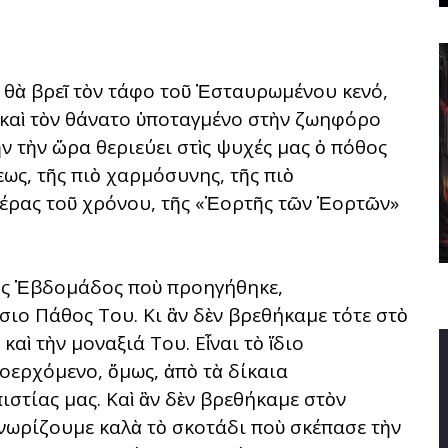
, θὰ βρεῖ τὸν τάφο τοῦ Ἐσταυρωμένου κενό,
 καὶ τὸν θάνατο ὑποταγμένο στὴν ζωηφόρο
 τὴν ὥρα θεριεύει στὶς ψυχές μας ὁ πόθος
ως, τῆς πιὸ χαρμόσυνης, τῆς πιὸ
μέρας τοῦ χρόνου, τῆς «Ἑορτῆς τῶν Ἑορτῶν»
λης Ἑβδομάδος ποὺ προηγήθηκε,
ιο Πάθος Του. Κι ἂν δὲν βρεθήκαμε τότε στὸ
αὶ τὴν μοναξιά Του. Εἶναι τὸ ἴδιο
οερχόμενο, ὅμως, ἀπὸ τὰ δίκαια
ιστίας μας. Καὶ ἂν δὲν βρεθήκαμε στὸν
γνωρίζουμε καλὰ τὸ σκοτάδι ποὺ σκέπασε τὴν