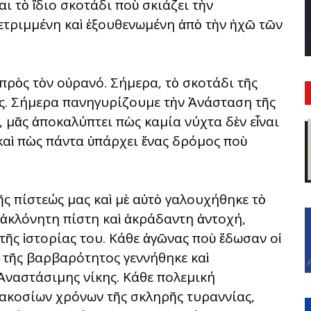
ναι τὸ ἴδιο σκοτάδι ποὺ σκιάζει τὴν
ετριμμένη καὶ ἐξουθενωμένη ἀπὸ τὴν ἠχῶ τῶν
πρὸς τὸν οὐρανό. Σήμερα, τὸ σκοτάδι τῆς
ας. Σήμερα πανηγυρίζουμε τὴν Ἀνάσταση τῆς
, μᾶς ἀποκαλύπτει πὼς καμία νύχτα δὲν εἶναι
 καὶ πὼς πάντα ὑπάρχει ἕνας δρόμος ποὺ
ῆς πίστεώς μας καὶ μὲ αὐτὸ γαλουχήθηκε τὸ
 ἀκλόνητη πίστη καὶ ἀκράδαντη ἀντοχή,
 τῆς ἱστορίας του. Κάθε ἀγῶνας ποὺ ἔδωσαν οἱ
ὶ τῆς βαρβαρότητος γεννήθηκε καὶ
Ἀναστάσιμης νίκης. Κάθε πολεμική
ρακοσίων χρόνων τῆς σκληρῆς τυραννίας,