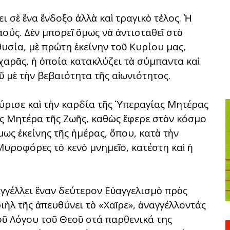
ι σὲ ἕνα ἔνδοξο ἀλλὰ καὶ τραγικὸ τέλος. Ἡ
ύς. Δὲν μπορεῖ ὅμως νὰ ἀντισταθεῖ στὸ
 θυσία, μὲ πρώτη ἐκείνην τοῦ Κυρίου μας,
η χαρᾶς, ἡ ὁποία κατακλύζει τὰ σύμπαντα καὶ
 μὲ τὴν βεβαιότητα τῆς αἰωνιότητος.
μύρισε καὶ τὴν καρδία τῆς Ὑπεραγίας Μητέρας
ὡς Μητέρα τῆς Ζωῆς, καθὼς ἔφερε στὸν κόσμο
ως ἐκείνης τῆς ἡμέρας, ὅπου, κατὰ τὴν
Μυροφόρες τὸ κενὸ μνημεῖο, κατέστη καὶ ἡ
γγέλλει ἕναν δεύτερον Εὐαγγελισμὸ πρὸς
ιὴλ τῆς ἀπευθύνει τὸ «Χαῖρε», ἀναγγέλλοντάς
οῦ Λόγου τοῦ Θεοῦ στά παρθενικά της