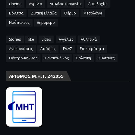
cinema
Αγρίνιο
Αιτωλοακαρνανία
Αμφιλοχία
Βόνιτσα
Δυτική Ελλάδα
Θέρμο
Μεσολόγγι
Ναύπακτος
Ξηρόμερο
Stories
like
video
Αγγελίες
Αθλητικά
Ανακοινώσεις
Απόψεις
ΕΛ.ΑΣ
Επικαιρότητα
Θέατρο-Κιν/φος
Παναιτωλικός
Πολιτική
Συνταγές
ΑΡΙΘΜΌΣ Μ.Η.Τ. 242055