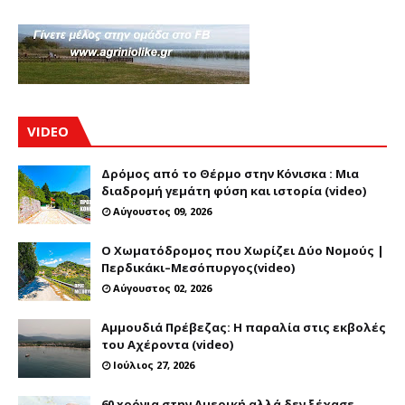
VIDEO
Δρόμος από το Θέρμο στην Κόνισκα : Μια
διαδρομή γεμάτη φύση και ιστορία (video)
Αύγουστος 09, 2026
Ο Χωματόδρομος που Χωρίζει Δύο Νομούς |
Περδικάκι–Μεσόπυργος(video)
Αύγουστος 02, 2026
Αμμουδιά Πρέβεζας: Η παραλία στις εκβολές
του Αχέροντα (video)
Ιούλιος 27, 2026
60 xρόνια στην Αμερική αλλά δεν ξέχασε