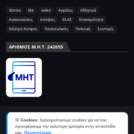
Stories
like
video
Αγγελίες
Αθλητικά
Ανακοινώσεις
Απόψεις
ΕΛ.ΑΣ
Επικαιρότητα
Θέατρο-Κιν/φος
Παναιτωλικός
Πολιτική
Συνταγές
ΑΡΙΘΜΌΣ Μ.Η.Τ. 242055
Αρχική
Επικοινωνία-Διαφήμιση
🍪
Cookies:
Χρησιμοποιούμε cookies για να σας
Όροι χρήσης-πολιτική απορρήτου
Ταυτότητα
προσφέρουμε την καλύτερη εμπειρία στην ιστοσελίδα
μας.
Περισσότερα