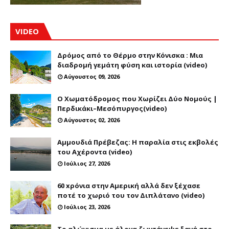
VIDEO
Δρόμος από το Θέρμο στην Κόνισκα : Μια
διαδρομή γεμάτη φύση και ιστορία (video)
Αύγουστος 09, 2026
Ο Χωματόδρομος που Χωρίζει Δύο Νομούς |
Περδικάκι–Μεσόπυργος(video)
Αύγουστος 02, 2026
Αμμουδιά Πρέβεζας: Η παραλία στις εκβολές
του Αχέροντα (video)
Ιούλιος 27, 2026
60 xρόνια στην Αμερική αλλά δεν ξέχασε
ποτέ το χωριό του τον Διπλάτανο (video)
Ιούλιος 23, 2026