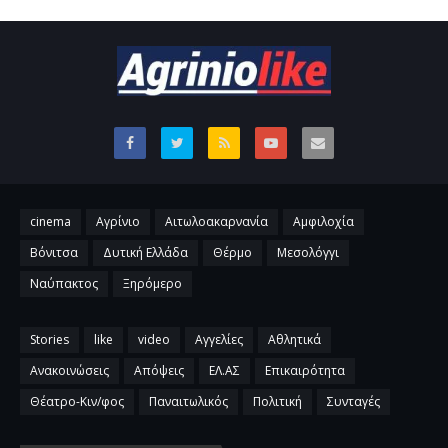
cinema
Αγρίνιο
Αιτωλοακαρνανία
Αμφιλοχία
Βόνιτσα
Δυτική Ελλάδα
Θέρμο
Μεσολόγγι
Ναύπακτος
Ξηρόμερο
Stories
like
video
Αγγελίες
Αθλητικά
Ανακοινώσεις
Απόψεις
ΕΛ.ΑΣ
Επικαιρότητα
Θέατρο-Κιν/φος
Παναιτωλικός
Πολιτική
Συνταγές