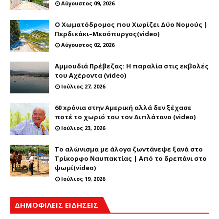
Αύγουστος 09, 2026
Ο Χωματόδρομος που Χωρίζει Δύο Νομούς |
Περδικάκι–Μεσόπυργος(video)
Αύγουστος 02, 2026
Αμμουδιά Πρέβεζας: Η παραλία στις εκβολές
του Αχέροντα (video)
Ιούλιος 27, 2026
60 xρόνια στην Αμερική αλλά δεν ξέχασε
ποτέ το χωριό του τον Διπλάτανο (video)
Ιούλιος 23, 2026
Το αλώνισμα με άλογα ζωντάνεψε ξανά στο
Τρίκορφο Ναυπακτίας | Από το δρεπάνι στο
ψωμί(video)
Ιούλιος 19, 2026
ΔΗΜΟΦΙΛΕΙΣ ΕΙΔΗΣΕΙΣ