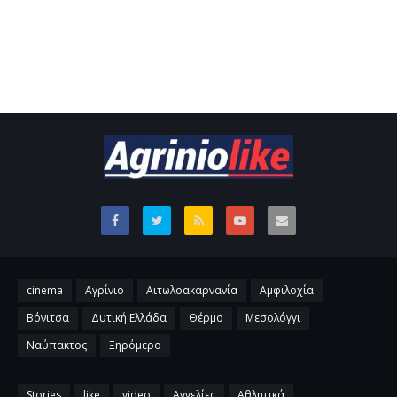
cinema
Αγρίνιο
Αιτωλοακαρνανία
Αμφιλοχία
Βόνιτσα
Δυτική Ελλάδα
Θέρμο
Μεσολόγγι
Ναύπακτος
Ξηρόμερο
Stories
like
video
Αγγελίες
Αθλητικά