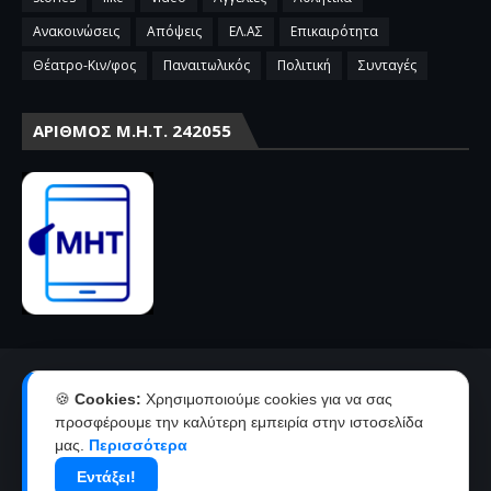
Ανακοινώσεις
Απόψεις
ΕΛ.ΑΣ
Επικαιρότητα
Θέατρο-Κιν/φος
Παναιτωλικός
Πολιτική
Συνταγές
ΑΡΙΘΜΌΣ Μ.Η.Τ. 242055
Αρχική
Επικοινωνία-Διαφήμιση
🍪
Cookies:
Χρησιμοποιούμε cookies για να σας
Όροι χρήσης-πολιτική απορρήτου
Ταυτότητα
προσφέρουμε την καλύτερη εμπειρία στην ιστοσελίδα
μας.
Περισσότερα
Δήλωση συμμόρφωσης με την σύσταση 2018/334 της Ε.Ε
Εντάξει!
Copyright ©
2026
agriniolike | Νέα από το Αγρίνιο και την