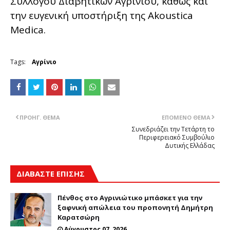
Συλλόγου Διαβητικών Αγρινίου, καθώς και
την ευγενική υποστήριξη της Akoustica
Medica.
Tags:
Αγρίνιο
ΠΡΟΗΓ. ΘΈΜΑ
ΕΠΌΜΕΝΟ ΘΈΜΑ
Συνεδριάζει την Τετάρτη το
Περιφερειακό Συμβούλιο
Δυτικής Ελλάδας
ΔΙΑΒΑΣΤΕ ΕΠΙΣΗΣ
Πένθος στο Αγρινιώτικο μπάσκετ για την
ξαφνική απώλεια του προπονητή Δημήτρη
Καρατσώρη
Αύγουστος 07, 2026