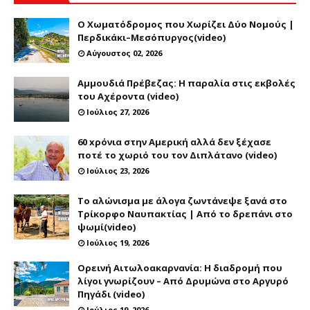
Ο Χωματόδρομος που Χωρίζει Δύο Νομούς |
Περδικάκι–Μεσόπυργος(video)
Αύγουστος 02, 2026
Αμμουδιά Πρέβεζας: Η παραλία στις εκβολές
του Αχέροντα (video)
Ιούλιος 27, 2026
60 xρόνια στην Αμερική αλλά δεν ξέχασε
ποτέ το χωριό του τον Διπλάτανο (video)
Ιούλιος 23, 2026
Το αλώνισμα με άλογα ζωντάνεψε ξανά στο
Τρίκορφο Ναυπακτίας | Από το δρεπάνι στο
ψωμί(video)
Ιούλιος 19, 2026
Ορεινή Αιτωλοακαρνανία: Η διαδρομή που
λίγοι γνωρίζουν – Από Δρυμώνα στο Αργυρό
Πηγάδι (video)
Ιούλιος 19, 2026