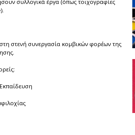
ήσουν συλλογικά έργα (όπως τοιχογραφίες
).
 στη στενή συνεργασία κομβικών φορέων της
ησης.
ρείς:
 Εκπαίδευση
μφιλοχίας