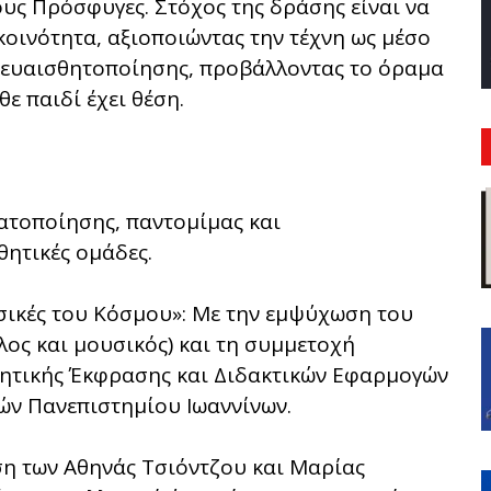
ους Πρόσφυγες. Στόχος της δράσης είναι να
 κοινότητα, αξιοποιώντας την τέχνη ως μέσο
ς ευαισθητοποίησης, προβάλλοντας το όραμα
ε παιδί έχει θέση.
ατοποίησης, παντομίμας και
θητικές ομάδες.
ικές του Κόσμου»: Με την εμψύχωση του
ος και μουσικός) και τη συμμετοχή
νητικής Έκφρασης και Διδακτικών Εφαρμογών
ν Πανεπιστημίου Ιωαννίνων.
ση των Αθηνάς Τσιόντζου και Μαρίας