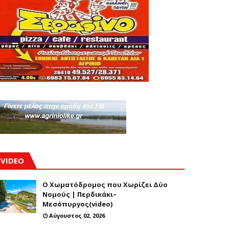
VIDEO
Ο Χωματόδρομος που Χωρίζει Δύο
Νομούς | Περδικάκι–
Μεσόπυργος(video)
Αύγουστος 02, 2026