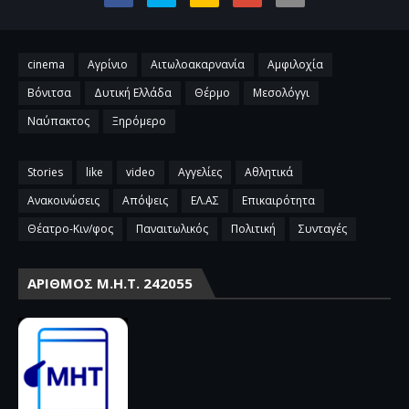
cinema
Αγρίνιο
Αιτωλοακαρνανία
Αμφιλοχία
Βόνιτσα
Δυτική Ελλάδα
Θέρμο
Μεσολόγγι
Ναύπακτος
Ξηρόμερο
Stories
like
video
Αγγελίες
Αθλητικά
Ανακοινώσεις
Απόψεις
ΕΛ.ΑΣ
Επικαιρότητα
Θέατρο-Κιν/φος
Παναιτωλικός
Πολιτική
Συνταγές
ΑΡΙΘΜΌΣ Μ.Η.Τ. 242055