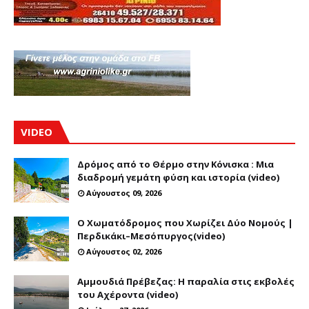
VIDEO
Δρόμος από το Θέρμο στην Κόνισκα : Μια
διαδρομή γεμάτη φύση και ιστορία (video)
Αύγουστος 09, 2026
Ο Χωματόδρομος που Χωρίζει Δύο Νομούς |
Περδικάκι–Μεσόπυργος(video)
Αύγουστος 02, 2026
Αμμουδιά Πρέβεζας: Η παραλία στις εκβολές
του Αχέροντα (video)