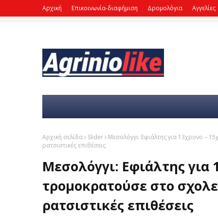
Αρχική
Επικοινωνία-διαφήμιση
Δρομολόγια
Αγγελίες
Αρχική σελίδα
Slider
Μεσολόγγι: Εφιάλτης για 13χρονο – 15
ρατσιστικές επιθέσεις
Μεσολόγγι: Εφιάλτης για 
τρομοκρατούσε στο σχολεί
ρατσιστικές επιθέσεις