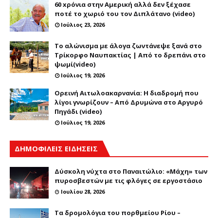
60 xρόνια στην Αμερική αλλά δεν ξέχασε
ποτέ το χωριό του τον Διπλάτανο (video)
Ιούλιος 23, 2026
Το αλώνισμα με άλογα ζωντάνεψε ξανά στο
Τρίκορφο Ναυπακτίας | Από το δρεπάνι στο
ψωμί(video)
Ιούλιος 19, 2026
Ορεινή Αιτωλοακαρνανία: Η διαδρομή που
λίγοι γνωρίζουν – Από Δρυμώνα στο Αργυρό
Πηγάδι (video)
Ιούλιος 19, 2026
ΔΗΜΟΦΙΛΕΙΣ ΕΙΔΗΣΕΙΣ
Δύσκολη νύχτα στο Παναιτώλιο: «Μάχη» των
πυροσβεστών με τις φλόγες σε εργοστάσιο
Ιουλίου 28, 2026
Τα δρομολόγια του πορθμείου Ρίου –