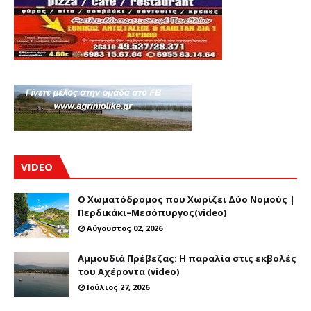
VIDEO
Ο Χωματόδρομος που Χωρίζει Δύο Νομούς |
Περδικάκι–Μεσόπυργος(video)
Αύγουστος 02, 2026
Αμμουδιά Πρέβεζας: Η παραλία στις εκβολές
του Αχέροντα (video)
Ιούλιος 27, 2026