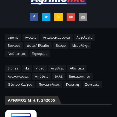
cinema
Αγρίνιο
Αιτωλοακαρνανία
Αμφιλοχία
Βόνιτσα
Δυτική Ελλάδα
Θέρμο
Μεσολόγγι
Ναύπακτος
Ξηρόμερο
Stories
like
video
Αγγελίες
Αθλητικά
Ανακοινώσεις
Απόψεις
ΕΛ.ΑΣ
Επικαιρότητα
Θέατρο-Κιν/φος
Παναιτωλικός
Πολιτική
Συνταγές
ΑΡΙΘΜΌΣ Μ.Η.Τ. 242055